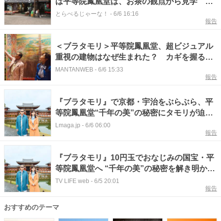
は平等院鳳凰堂は、お茶の観点から見学 千
利休作の銘品も登場
とらべるじゃーな！
-
6/6 16:16
報告
＜ブラタモリ＞平等院鳳凰堂、超ビジュアル
重視の建物はなぜ生まれた？ カギを握るの
は藤原氏 その意外な思惑
MANTANWEB
-
6/6 15:33
報告
『ブラタモリ』で京都・宇治をぶらぶら、平
等院鳳凰堂“千年の美”の秘密にタモリが迫る
「すごかったです」
Lmaga.jp
-
6/6 06:00
報告
『ブラタモリ』10円玉でおなじみの国宝・平
等院鳳凰堂へ “千年の美”の秘密を解き明か
す タモリ「町ぜんぶで表現された世界」
TV LIFE web
-
6/5 20:01
報告
おすすめのテーマ