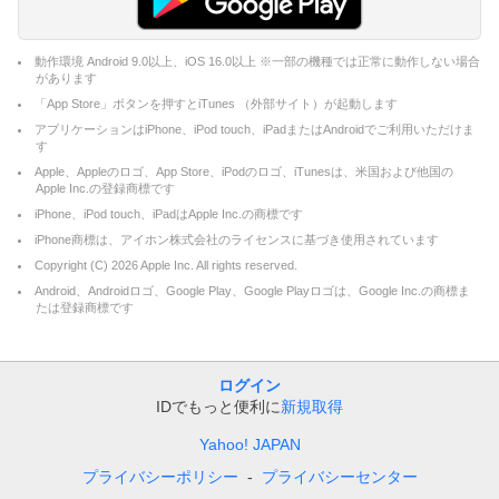
動作環境 Android 9.0以上、iOS 16.0以上 ※一部の機種では正常に動作しない場合
があります
「App Store」ボタンを押すとiTunes （外部サイト）が起動します
アプリケーションはiPhone、iPod touch、iPadまたはAndroidでご利用いただけま
す
Apple、Appleのロゴ、App Store、iPodのロゴ、iTunesは、米国および他国の
Apple Inc.の登録商標です
iPhone、iPod touch、iPadはApple Inc.の商標です
iPhone商標は、アイホン株式会社のライセンスに基づき使用されています
Copyright (C)
2026
Apple Inc. All rights reserved.
Android、Androidロゴ、Google Play、Google Playロゴは、Google Inc.の商標ま
たは登録商標です
ログイン
IDでもっと便利に
新規取得
Yahoo! JAPAN
プライバシーポリシー
プライバシーセンター