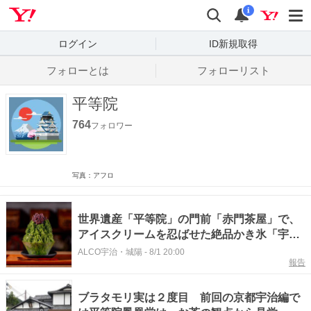
Yahoo! JAPAN
検索
通知数
i
ログイン
ID新規取得
フォローとは
フォローリスト
平等院
764
フォロワー
写真：アフロ
世界遺産「平等院」の門前「赤門茶屋」で、
アイスクリームを忍ばせた絶品かき氷「宇治
しのぶ」を堪能してきました！【京都府宇治
ALCO宇治・城陽
-
8/1 20:00
報告
市】
ブラタモリ実は２度目 前回の京都宇治編で