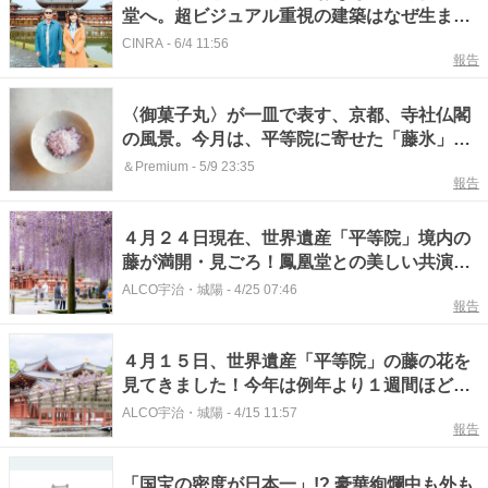
堂へ。超ビジュアル重視の建築はなぜ生まれ
た？
CINRA
-
6/4 11:56
報告
〈御菓子丸〉が一皿で表す、京都、寺社仏閣
の風景。今月は、平等院に寄せた「藤氷」
を。
＆Premium
-
5/9 23:35
報告
４月２４日現在、世界遺産「平等院」境内の
藤が満開・見ごろ！鳳凰堂との美しい共演も
【京都府宇治市】
ALCO宇治・城陽
-
4/25 07:46
報告
４月１５日、世界遺産「平等院」の藤の花を
見てきました！今年は例年より１週間ほど早
い見ごろ予想【京都府宇治市】
ALCO宇治・城陽
-
4/15 11:57
報告
「国宝の密度が日本一」!? 豪華絢爛中も外も