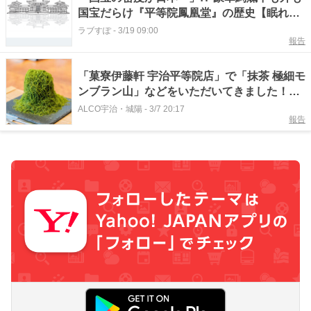
国宝だらけ『平等院鳳凰堂』の歴史【眠れな
くなるほど面白い 図解 国宝の話】
ラブすぽ
-
3/19 09:00
報告
「菓寮伊藤軒 宇治平等院店」で「抹茶 極細モ
ンブラン山」などをいただいてきました！
【京都府宇治市】
ALCO宇治・城陽
-
3/7 20:17
報告