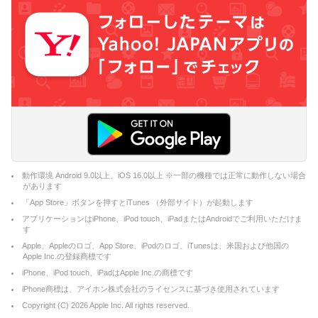
動作環境 Android 9.0以上、iOS 16.0以上 ※一部の機種では正常に動作しない場合
があります
「App Store」ボタンを押すとiTunes （外部サイト）が起動します
アプリケーションはiPhone、iPod touch、iPadまたはAndroidでご利用いただけま
す
Apple、Appleのロゴ、App Store、iPodのロゴ、iTunesは、米国および他国の
Apple Inc.の登録商標です
iPhone、iPod touch、iPadはApple Inc.の商標です
iPhone商標は、アイホン株式会社のライセンスに基づき使用されています
Copyright (C)
2026
Apple Inc. All rights reserved.