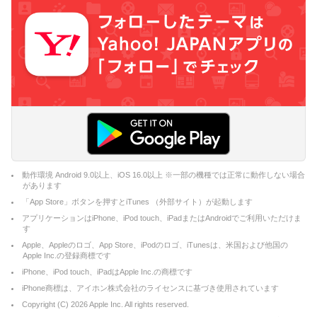
動作環境 Android 9.0以上、iOS 16.0以上 ※一部の機種では正常に動作しない場合
があります
「App Store」ボタンを押すとiTunes （外部サイト）が起動します
アプリケーションはiPhone、iPod touch、iPadまたはAndroidでご利用いただけま
す
Apple、Appleのロゴ、App Store、iPodのロゴ、iTunesは、米国および他国の
Apple Inc.の登録商標です
iPhone、iPod touch、iPadはApple Inc.の商標です
iPhone商標は、アイホン株式会社のライセンスに基づき使用されています
Copyright (C)
2026
Apple Inc. All rights reserved.