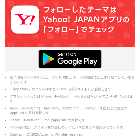
動作環境 Android 9.0以上、iOS 16.0以上 ※一部の機種では正常に動作しない場合
があります
「App Store」ボタンを押すとiTunes （外部サイト）が起動します
アプリケーションはiPhone、iPod touch、iPadまたはAndroidでご利用いただけま
す
Apple、Appleのロゴ、App Store、iPodのロゴ、iTunesは、米国および他国の
Apple Inc.の登録商標です
iPhone、iPod touch、iPadはApple Inc.の商標です
iPhone商標は、アイホン株式会社のライセンスに基づき使用されています
Copyright (C)
2026
Apple Inc. All rights reserved.