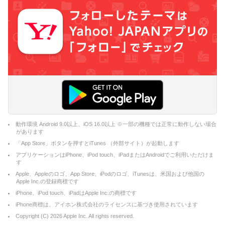
動作環境 Android 9.0以上、iOS 16.0以上 ※一部の機種では正常に動作しない場合
があります
「App Store」ボタンを押すとiTunes （外部サイト）が起動します
アプリケーションはiPhone、iPod touch、iPadまたはAndroidでご利用いただけま
す
Apple、Appleのロゴ、App Store、iPodのロゴ、iTunesは、米国および他国の
Apple Inc.の登録商標です
iPhone、iPod touch、iPadはApple Inc.の商標です
iPhone商標は、アイホン株式会社のライセンスに基づき使用されています
Copyright (C)
2026
Apple Inc. All rights reserved.