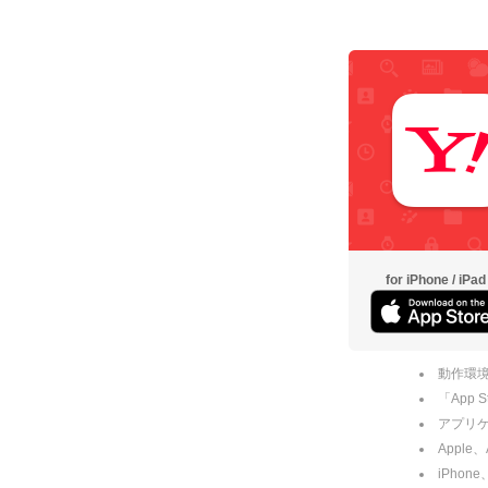
for iPhone / iPad
動作環境
「App
アプリケー
Apple
iPhone