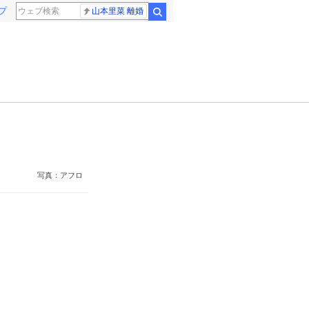
プ
山本里菜 離婚
検索
写真：アフロ