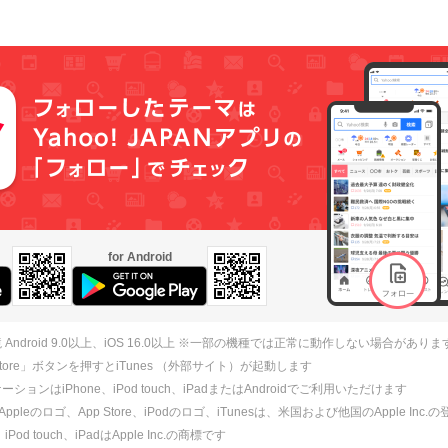
for Android
 Android 9.0以上、iOS 16.0以上 ※一部の機種では正常に動作しない場合がありま
 Store」ボタンを押すとiTunes （外部サイト）が起動します
ションはiPhone、iPod touch、iPadまたはAndroidでご利用いただけます
、Appleのロゴ、App Store、iPodのロゴ、iTunesは、米国および他国のApple Inc
、iPod touch、iPadはApple Inc.の商標です