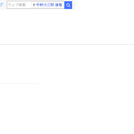
プ
中村小三郎 速報
検索