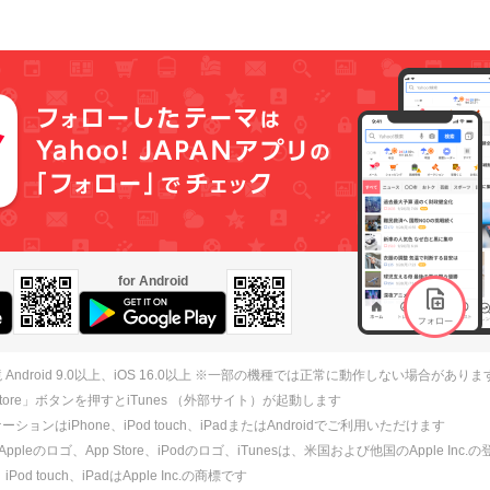
for Android
 Android 9.0以上、iOS 16.0以上 ※一部の機種では正常に動作しない場合がありま
 Store」ボタンを押すとiTunes （外部サイト）が起動します
ションはiPhone、iPod touch、iPadまたはAndroidでご利用いただけます
、Appleのロゴ、App Store、iPodのロゴ、iTunesは、米国および他国のApple Inc
、iPod touch、iPadはApple Inc.の商標です