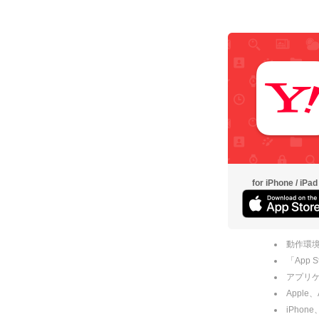
for iPhone / iPad
動作環境
「App
アプリケー
Apple
iPhone