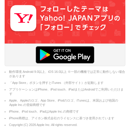
動作環境 Android 9.0以上、iOS 16.0以上 ※一部の機種では正常に動作しない場合
があります
「App Store」ボタンを押すとiTunes （外部サイト）が起動します
アプリケーションはiPhone、iPod touch、iPadまたはAndroidでご利用いただけま
す
Apple、Appleのロゴ、App Store、iPodのロゴ、iTunesは、米国および他国の
Apple Inc.の登録商標です
iPhone、iPod touch、iPadはApple Inc.の商標です
iPhone商標は、アイホン株式会社のライセンスに基づき使用されています
Copyright (C)
2026
Apple Inc. All rights reserved.