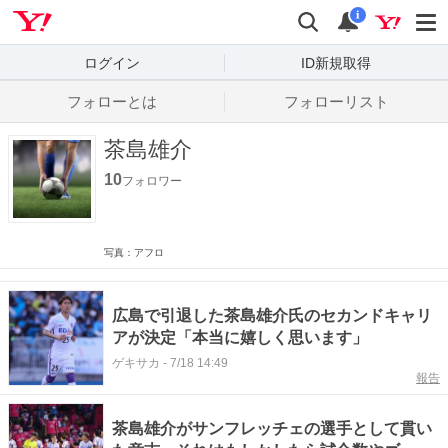
Yahoo! JAPAN
検索
通知数
i
ログイン
ID新規取得
フォローとは
フォローリスト
茶島雄介
10
フォロワー
写真：アフロ
広島で引退した茶島雄介氏のセカンドキャリ
アが決定「本当に嬉しく思います」
ゲキサカ
-
7/18 14:49
報告
茶島雄介がサンフレッチェの選手として貫い