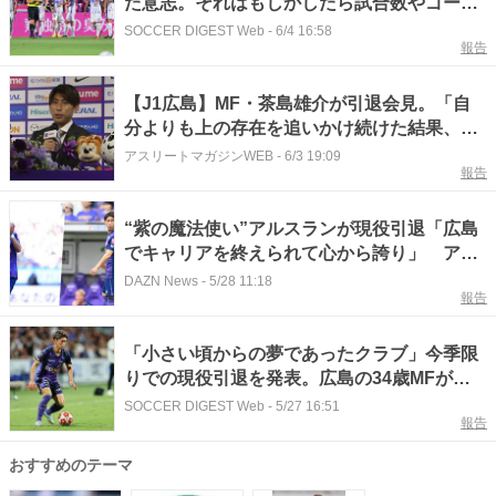
た意志。それはもしかしたら試合数やゴール
数より価値があるのかもしれない【コラム】
SOCCER DIGEST Web
-
6/4 16:58
報告
【J1広島】MF・茶島雄介が引退会見。「自
分よりも上の存在を追いかけ続けた結果、こ
こまでやってこれた」
アスリートマガジンWEB
-
6/3 19:09
報告
“紫の魔法使い”アルスランが現役引退「広島
でキャリアを終えられて心から誇り」 アカ
デミー時代含め22年間在籍の茶島雄介も現役
DAZN News
-
5/28 11:18
報告
生活に別れ ｜ Jリーグ
「小さい頃からの夢であったクラブ」今季限
りでの現役引退を発表。広島の34歳MFが感
謝のメッセージ「長い間お世話になりまし
SOCCER DIGEST Web
-
5/27 16:51
報告
た」
おすすめのテーマ