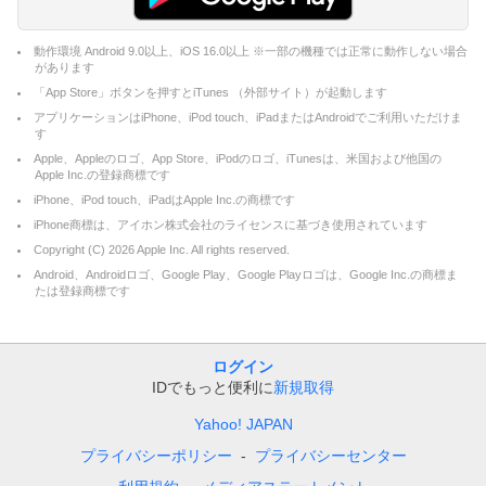
動作環境 Android 9.0以上、iOS 16.0以上 ※一部の機種では正常に動作しない場合
があります
「App Store」ボタンを押すとiTunes （外部サイト）が起動します
アプリケーションはiPhone、iPod touch、iPadまたはAndroidでご利用いただけま
す
Apple、Appleのロゴ、App Store、iPodのロゴ、iTunesは、米国および他国の
Apple Inc.の登録商標です
iPhone、iPod touch、iPadはApple Inc.の商標です
iPhone商標は、アイホン株式会社のライセンスに基づき使用されています
Copyright (C)
2026
Apple Inc. All rights reserved.
Android、Androidロゴ、Google Play、Google Playロゴは、Google Inc.の商標ま
たは登録商標です
ログイン
IDでもっと便利に
新規取得
Yahoo! JAPAN
プライバシーポリシー
プライバシーセンター