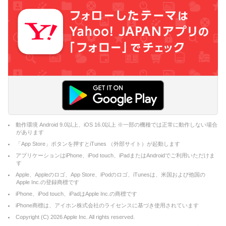
動作環境 Android 9.0以上、iOS 16.0以上 ※一部の機種では正常に動作しない場合
があります
「App Store」ボタンを押すとiTunes （外部サイト）が起動します
アプリケーションはiPhone、iPod touch、iPadまたはAndroidでご利用いただけま
す
Apple、Appleのロゴ、App Store、iPodのロゴ、iTunesは、米国および他国の
Apple Inc.の登録商標です
iPhone、iPod touch、iPadはApple Inc.の商標です
iPhone商標は、アイホン株式会社のライセンスに基づき使用されています
Copyright (C)
2026
Apple Inc. All rights reserved.