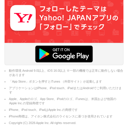
動作環境 Android 9.0以上、iOS 16.0以上 ※一部の機種では正常に動作しない場合
があります
「App Store」ボタンを押すとiTunes （外部サイト）が起動します
アプリケーションはiPhone、iPod touch、iPadまたはAndroidでご利用いただけま
す
Apple、Appleのロゴ、App Store、iPodのロゴ、iTunesは、米国および他国の
Apple Inc.の登録商標です
iPhone、iPod touch、iPadはApple Inc.の商標です
iPhone商標は、アイホン株式会社のライセンスに基づき使用されています
Copyright (C)
2026
Apple Inc. All rights reserved.