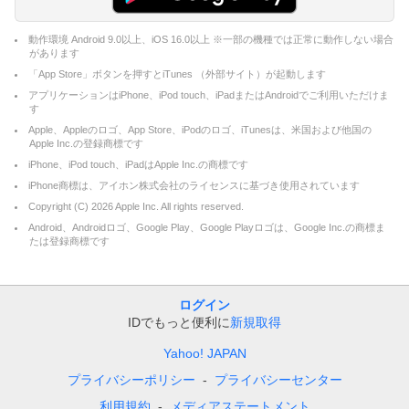
動作環境 Android 9.0以上、iOS 16.0以上 ※一部の機種では正常に動作しない場合
があります
「App Store」ボタンを押すとiTunes （外部サイト）が起動します
アプリケーションはiPhone、iPod touch、iPadまたはAndroidでご利用いただけま
す
Apple、Appleのロゴ、App Store、iPodのロゴ、iTunesは、米国および他国の
Apple Inc.の登録商標です
iPhone、iPod touch、iPadはApple Inc.の商標です
iPhone商標は、アイホン株式会社のライセンスに基づき使用されています
Copyright (C)
2026
Apple Inc. All rights reserved.
Android、Androidロゴ、Google Play、Google Playロゴは、Google Inc.の商標ま
たは登録商標です
ログイン
IDでもっと便利に
新規取得
Yahoo! JAPAN
プライバシーポリシー
プライバシーセンター
利用規約
メディアステートメント