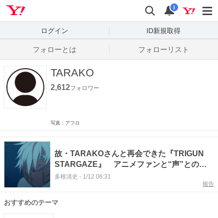
Yahoo! JAPAN
検索
通知数
i
ログイン
ID新規取得
フォローとは
フォローリスト
TARAKO
2,612
フォロワー
写真：アフロ
故・TARAKOさんと再会できた『TRIGUN
STARGAZE』 アニメファンと“声”との別
れ #エキスパートトピ
多根清史
-
1/12 06:31
報告
おすすめのテーマ