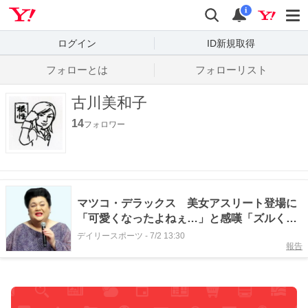
Yahoo! JAPAN
検索
通知数
i
ログイン
ID新規取得
フォローとは
フォローリスト
古川美和子
14
フォロワー
マツコ・デラックス 美女アスリート登場に
「可愛くなったよねぇ…」と感嘆「ズルくな
い？運動もできて、顔もキレイで」
デイリースポーツ
-
7/2 13:30
報告