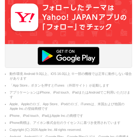
動作環境 Android 9.0以上、iOS 16.0以上 ※一部の機種では正常に動作しない場合
があります
「App Store」ボタンを押すとiTunes （外部サイト）が起動します
アプリケーションはiPhone、iPod touch、iPadまたはAndroidでご利用いただけま
す
Apple、Appleのロゴ、App Store、iPodのロゴ、iTunesは、米国および他国の
Apple Inc.の登録商標です
iPhone、iPod touch、iPadはApple Inc.の商標です
iPhone商標は、アイホン株式会社のライセンスに基づき使用されています
Copyright (C)
2026
Apple Inc. All rights reserved.
Android、Androidロゴ、Google Play、Google Playロゴは、Google Inc.の商標ま