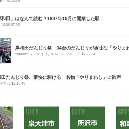
CE
-
7/3 13:39
岸和田」はなんて読む？1897年10月に開業した駅！
-
10/30 07:35
岸和田だんじり祭 34台のだんじりが勇壮な「やりまわ
Yahoo!ニュース オリジナル THE PAGE
-
9/14 23:04
1:12
和田だんじり祭、豪快に駆ける 名物「やりまわし」に歓声
通信
-
9/13 15:46