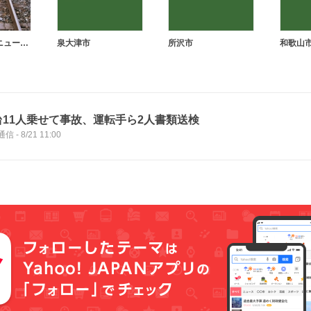
駅の開業・リニューアル
泉大津市
所沢市
和歌山
台11人乗せて事故、運転手ら2人書類送検
通信
-
8/21 11:00