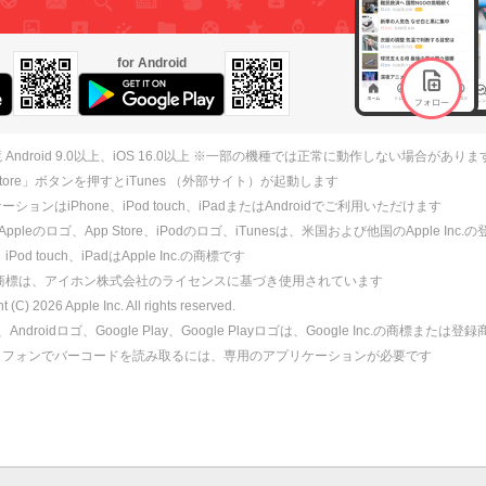
for Android
 Android 9.0以上、iOS 16.0以上 ※一部の機種では正常に動作しない場合がありま
 Store」ボタンを押すとiTunes （外部サイト）が起動します
ションはiPhone、iPod touch、iPadまたはAndroidでご利用いただけます
、Appleのロゴ、App Store、iPodのロゴ、iTunesは、米国および他国のApple Inc
、iPod touch、iPadはApple Inc.の商標です
ne商標は、アイホン株式会社のライセンスに基づき使用されています
ht (C)
2026
Apple Inc. All rights reserved.
id、Androidロゴ、Google Play、Google Playロゴは、Google Inc.の商標または
トフォンでバーコードを読み取るには、専用のアプリケーションが必要です