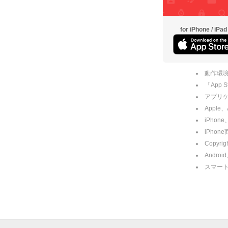
for iPhone / iPad
動作環境
「App
アプリケー
Apple
iPhone
iPho
Copyrig
Andro
スマー