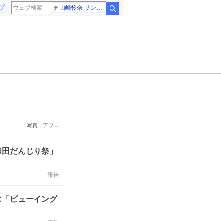
プ
山崎怜奈 サンジャポ
検索
写真：アフロ
和田だんじり祭」
報告
む「ビューイング