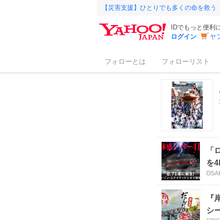
【災害支援】ひとりでも多くの命を救う
IDでもっと便利
ログイン
ヤ
フォローとは
フォローリスト
「
を4
OSA
『
シ