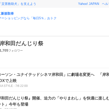
「災害救助犬」を支えよう
Yahoo! JAPAN
ヘル
に
新規取得
フーショッピングなら「毎日5％」おトク
岸和田だんじり祭
1,705
フォロワー
ローソン・ユナイテッドシネマ岸和田」に劇場名変更へ 「岸
DXで上映
KA STYLE
-
7/6 22:00
岸和田だんじり祭』開催、迫力の「やりまわし」を快適に楽し
ート」今年も登場