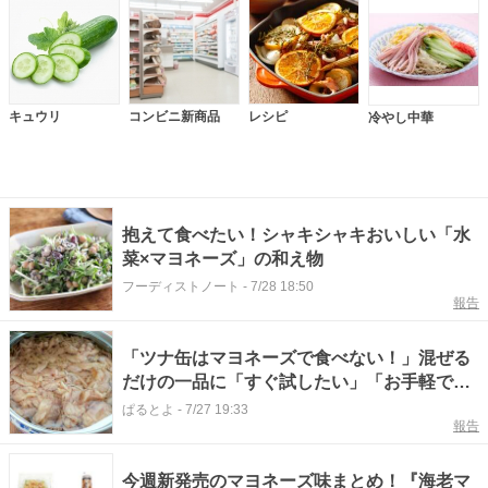
キュウリ
コンビニ新商品
レシピ
冷やし中華
抱えて食べたい！シャキシャキおいしい「水
菜×マヨネーズ」の和え物
フーディストノート
-
7/28 18:50
報告
「ツナ缶はマヨネーズで食べない！」混ぜる
だけの一品に「すぐ試したい」「お手軽で簡
単」
ぱるとよ
-
7/27 19:33
報告
今週新発売のマヨネーズ味まとめ！『海老マ