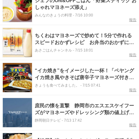
シェフのON&OFFごはん「野菜スティック お
しゃれマヨネーズ添え」
みんなのきょうの料理
-
7/16 10:00
報告
ちくわはマヨネーズで炒めて！5分で作れる
スピードおかずレシピ お弁当のおかずにも
是非♪
あさごはんチャンネル
-
7/15 18:01
報告
“イカ焼き”をイメージした一杯！「ペヤング
イカ焼き風やきそば唐辛子マヨネーズ付き」
をレビュー
きょうも食べてみました。
-
7/15 07:41
報告
庶民の懐を直撃 静岡市のエスエスケイフー
ズがマヨネーズやドレッシング類の値上げを
発表 中東情勢に伴う包装資材費や物流費な
静岡朝日テレビ
-
7/13 17:42
報告
どの高騰などが要因