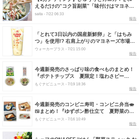
えるだけの“コク旨副菜”「味付けはマヨネー
ズだけじゃない」
saita
-
7/22 06:33
報告
「とれて3日以内の国産新鮮卵」と「はちみ
つ」を使用!? 右肩上がりのマヨネーズ市場に
味の素(株)から新星現る！
ウォーカープラス
-
7/21 15:00
報告
今週新発売のさっぱり味の食べものまとめ！
『ポテトチップス 夏限定！塩わさビー
フ』、『手巻寿司 海老マヨネーズ巻』など♪
もぐナビニュース
-
7/19 18:36
報告
今週新発売のコンビニ寿司・コンビニ弁当🍣
🍱まとめ！『ゆずポン酢仕立て 夏野菜のネ
バネバご飯 麦入りご飯』、『おにぎり２個
もぐナビニュース
-
7/16 10:49
報告
セット シーチキン マヨネーズ 鶏そぼ
ろ』など♪