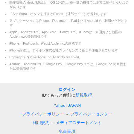
動作環境 Android 9.0以上、iOS 16.0以上 ※一部の機種では正常に動作しない場合
があります
「App Store」ボタンを押すとiTunes （外部サイト）が起動します
アプリケーションはiPhone、iPod touch、iPadまたはAndroidでご利用いただけま
す
Apple、Appleのロゴ、App Store、iPodのロゴ、iTunesは、米国および他国の
Apple Inc.の登録商標です
iPhone、iPod touch、iPadはApple Inc.の商標です
iPhone商標は、アイホン株式会社のライセンスに基づき使用されています
Copyright (C)
2026
Apple Inc. All rights reserved.
Android、Androidロゴ、Google Play、Google Playロゴは、Google Inc.の商標ま
たは登録商標です
ログイン
IDでもっと便利に
新規取得
Yahoo! JAPAN
プライバシーポリシー
プライバシーセンター
利用規約
メディアステートメント
免責事項