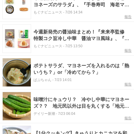
ヨネーズのサラダ』、『手巻寿司 海老マヨ
ネーズ巻』など♪
もぐナビニュース
-
7/26 14:34
報告
今週新発売の醤油味まとめ！『来来亭監修
特製コク旨冷し中華 醤油マヨ風味』、『直
巻おむすび シーチキン醤油』など♪
もぐナビニュース
-
7/25 13:50
報告
ポテトサラダ、マヨネーズを入れるのは「熱
いうち？」or「冷めてから？」
ぱぷちゃん
-
7/23 14:01
報告
味噌汁にキュウリ？ 冷やし中華にマヨネー
ズ？？ 地元民以外は目を丸くする「地元で
定番の食べ方」の奥深い世界
デイリー新潮
-
7/23 06:04
報告
【1分クッキング】きゅうりとカニカマを和