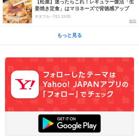
【松屋】迷ったらこれ！レギュラー復活「生
姜焼き定食」はマヨネーズで背徳感アップ
ネタフル
-
7/11 15:05
報告
もっと見る