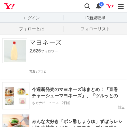
Yahoo! JAPAN
検索
通知数
i
ログイン
ID新規取得
フォローとは
フォローリスト
マヨネーズ
2,626
フォロワー
写真：アフロ
今週新発売のマヨネーズ味まとめ！『直巻
チャーシューマヨネーズ』、『ツルッとのど
越し 冷し中華マヨネーズ盛り』など♪
もぐナビニュース
-
2日前
報告
みんな大好き「ポン酢しょうゆ」ずぼらレシ