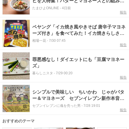
ピを大特集！バターとマヨネーズとの組み合
わせは栄養学的にも最高⁉
たまひよONLINE
-
4日前
報告
ペヤング「イカ焼き風やきそば 唐辛子マヨネ
ーズ付き」を食べてみた！イカ焼きらしさは
ある？
相場一花
-
7/30 07:45
報告
罪悪感なし！ダイエットにも「豆腐マヨネー
ズ」
暮らしニスタ
-
7/29 00:20
報告
シンプルで美味しい ちいかわ じゃがバタ
ー＆マヨネーズ セブンイレブン新作本音レ
ビュー
セブンイレブンに魂を売った男
-
7/28 19:01
報告
おすすめのテーマ