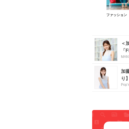
ファッション
＜
「F
MAN
加
り
Pop’