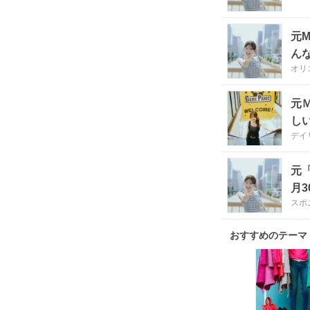
元
ん
オリ
元
し
デイ
元
月3
スポ
おすすめのテーマ