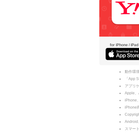
for iPhone / iPad
動作環境
「App
アプリケー
Apple
iPhone
iPho
Copyrig
Andro
スマー