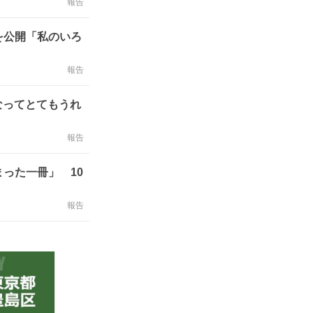
報告
を公開「私のいろ
報告
なってとてもうれ
報告
った一冊」 10
報告