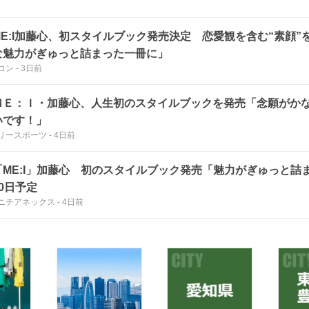
ME:I加藤心、初スタイルブック発売決定 恋愛観を含む“素顔”
な魅力がぎゅっと詰まった一冊に」
コン
-
3日前
ＭＥ：Ｉ・加藤心、人生初のスタイルブックを発売「念願がか
いです！」
リースポーツ
-
4日前
「ME:I」加藤心 初のスタイルブック発売「魅力がぎゅっと詰ま
0日予定
ニチアネックス
-
4日前