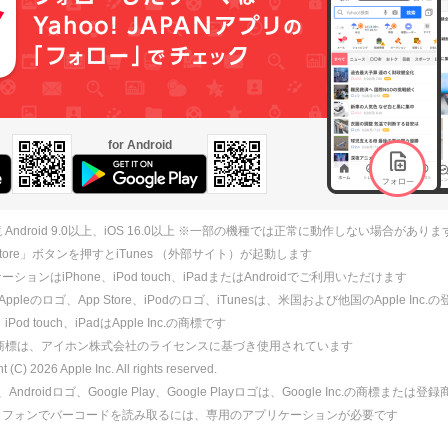
for Android
 Android 9.0以上、iOS 16.0以上 ※一部の機種では正常に動作しない場合がありま
 Store」ボタンを押すとiTunes （外部サイト）が起動します
ションはiPhone、iPod touch、iPadまたはAndroidでご利用いただけます
、Appleのロゴ、App Store、iPodのロゴ、iTunesは、米国および他国のApple Inc
、iPod touch、iPadはApple Inc.の商標です
ne商標は、アイホン株式会社のライセンスに基づき使用されています
ht (C)
2026
Apple Inc. All rights reserved.
id、Androidロゴ、Google Play、Google Playロゴは、Google Inc.の商標または
トフォンでバーコードを読み取るには、専用のアプリケーションが必要です