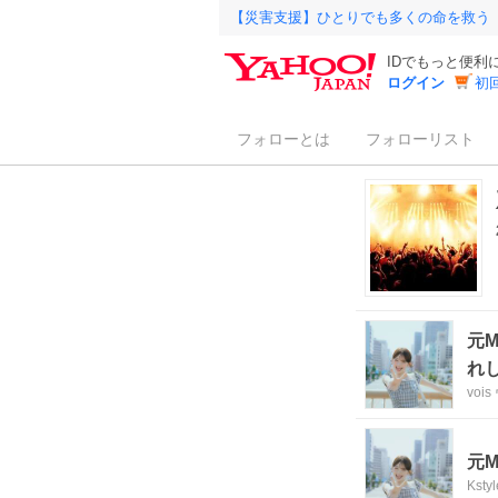
【災害支援】ひとりでも多くの命を救う
IDでもっと便利
ログイン
初
フォローとは
フォローリスト
元
れ
voi
元
Kstyl