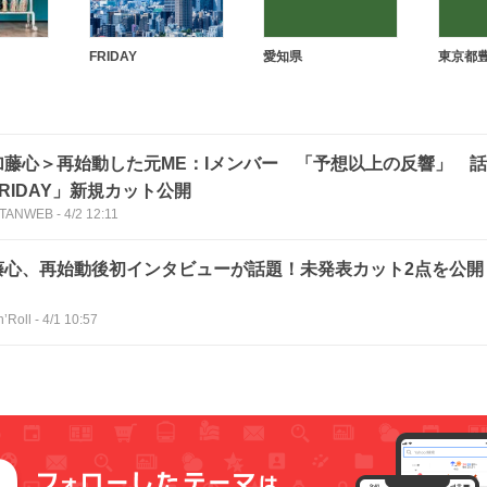
FRIDAY
愛知県
東京都
加藤心＞再始動した元ME：Iメンバー 「予想以上の反響」 
RIDAY」新規カット公開
TANWEB
-
4/2 12:11
藤心、再始動後初インタビューが話題！未発表カット2点を公開
】
n’Roll
-
4/1 10:57