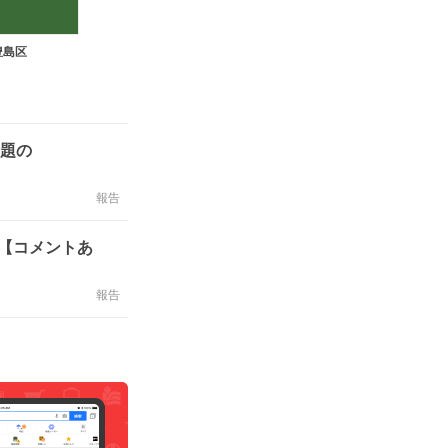
豊島区
話題の
報告
【コメントあ
報告