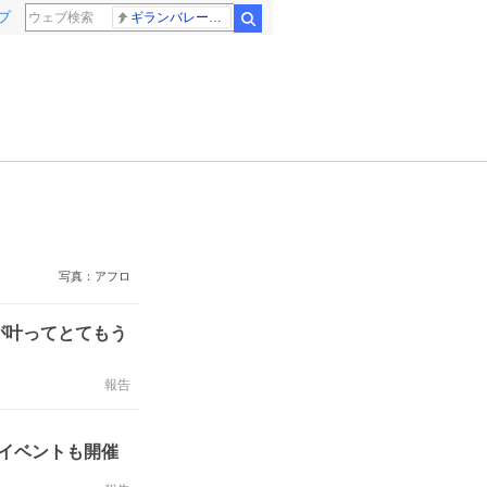
プ
ギランバレー症候群
検索
写真：アフロ
が叶ってとてもう
報告
念イベントも開催