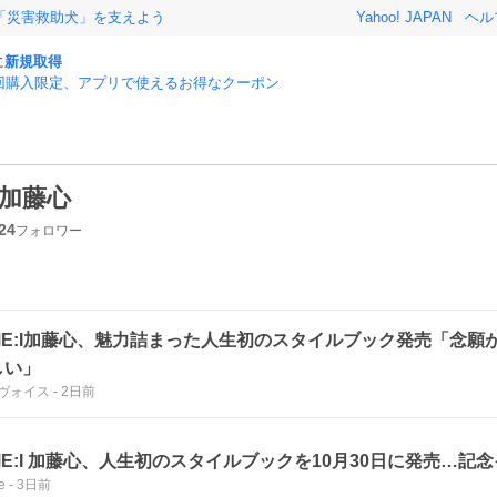
「災害救助犬」を支えよう
Yahoo! JAPAN
ヘル
に
新規取得
回購入限定、アプリで使えるお得なクーポン
加藤心
24
フォロワー
ME:I加藤心、魅力詰まった人生初のスタイルブック発売「念願
しい」
s ヴォイス
-
2日前
ME:I 加藤心、人生初のスタイルブックを10月30日に発売…記
e
-
3日前