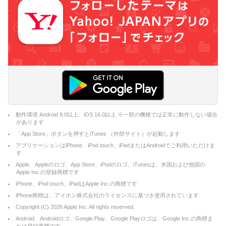
動作環境 Android 9.0以上、iOS 16.0以上 ※一部の機種では正常に動作しない場合
があります
「App Store」ボタンを押すとiTunes （外部サイト）が起動します
アプリケーションはiPhone、iPod touch、iPadまたはAndroidでご利用いただけま
す
Apple、Appleのロゴ、App Store、iPodのロゴ、iTunesは、米国および他国の
Apple Inc.の登録商標です
iPhone、iPod touch、iPadはApple Inc.の商標です
iPhone商標は、アイホン株式会社のライセンスに基づき使用されています
Copyright (C)
2026
Apple Inc. All rights reserved.
Android、Androidロゴ、Google Play、Google Playロゴは、Google Inc.の商標ま
たは登録商標です