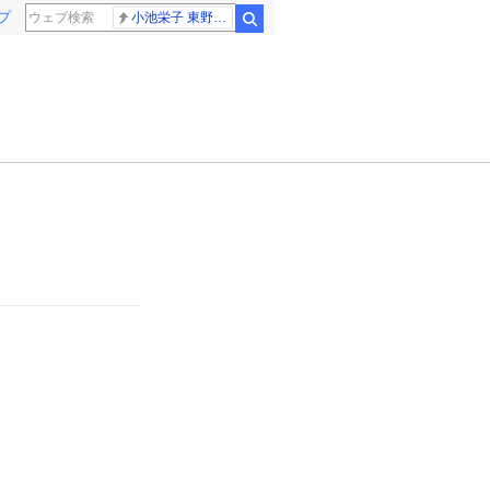
プ
小池栄子 東野幸治
検索