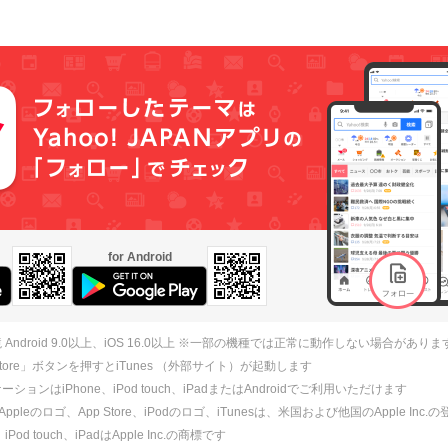
for Android
 Android 9.0以上、iOS 16.0以上 ※一部の機種では正常に動作しない場合がありま
 Store」ボタンを押すとiTunes （外部サイト）が起動します
ションはiPhone、iPod touch、iPadまたはAndroidでご利用いただけます
、Appleのロゴ、App Store、iPodのロゴ、iTunesは、米国および他国のApple Inc
、iPod touch、iPadはApple Inc.の商標です