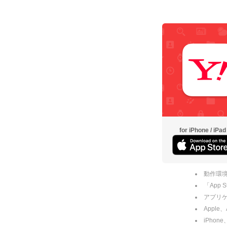
for iPhone / iPad
動作環境
「App
アプリケー
Apple
iPhone