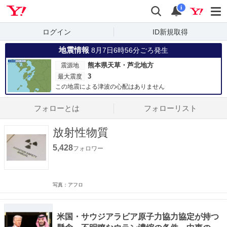
Yahoo! JAPAN
検索
通知数
i
ログイン
ID新規取得
地震情報
8月7日6時56分ごろ発生
熊本県天草・芦北地方
震源地
3
最大震度
この地震による津波の心配はありません
フォローとは
フォローリスト
放射性物質
5,428
フォロワー
写真：アフロ
米国・サウジアラビア原子力協力協定が持つ