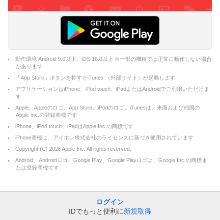
動作環境 Android 9.0以上、iOS 16.0以上 ※一部の機種では正常に動作しない場合
があります
「App Store」ボタンを押すとiTunes （外部サイト）が起動します
アプリケーションはiPhone、iPod touch、iPadまたはAndroidでご利用いただけま
す
Apple、Appleのロゴ、App Store、iPodのロゴ、iTunesは、米国および他国の
Apple Inc.の登録商標です
iPhone、iPod touch、iPadはApple Inc.の商標です
iPhone商標は、アイホン株式会社のライセンスに基づき使用されています
Copyright (C)
2026
Apple Inc. All rights reserved.
Android、Androidロゴ、Google Play、Google Playロゴは、Google Inc.の商標ま
たは登録商標です
ログイン
IDでもっと便利に
新規取得