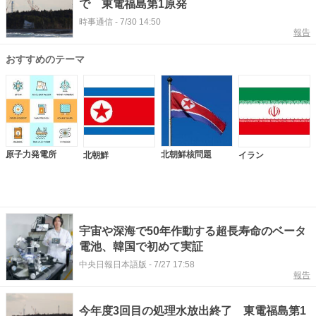
で 東電福島第1原発
時事通信
-
7/30 14:50
報告
おすすめのテーマ
原子力発電所
北朝鮮核問題
北朝鮮
イラン
宇宙や深海で50年作動する超長寿命のベータ
電池、韓国で初めて実証
中央日報日本語版
-
7/27 17:58
報告
今年度3回目の処理水放出終了 東電福島第1