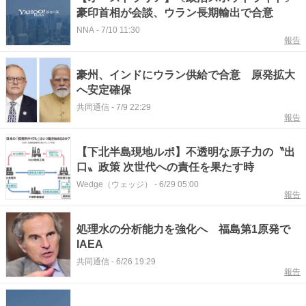
豪印首相が会談、ウラン長期輸出で合意
NNA
-
7/10 11:30
報告
豪州、インドにウラン供給で合意 原発拡大
へ安定確保
共同通信
-
7/9 22:29
報告
【下北半島現地ルポ】不透明な原子力の〝出
口〟政策 次世代への責任を果たす時
Wedge（ウェッジ）
-
6/29 05:00
報告
処理水の分析能力を強化へ 福島第1原発で
IAEA
共同通信
-
6/26 19:29
報告