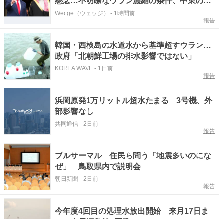
懸念…不明瞭なウラン濃縮の条件、中東の新
たな緊張へ
Wedge（ウェッジ）
-
1時間前
報告
韓国・西検島の水道水から基準超すウラン…
政府「北朝鮮工場の排水影響ではない」
KOREA WAVE
-
1日前
報告
浜岡原発1万リットル超水たまる 3号機、外
部影響なし
共同通信
-
2日前
報告
プルサーマル 住民ら問う「地震多いのにな
ぜ」 鳥取県内で説明会
朝日新聞
-
2日前
報告
今年度4回目の処理水放出開始 来月17日ま