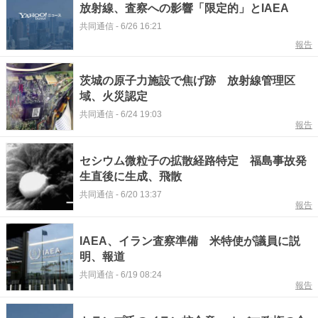
放射線、査察への影響「限定的」とIAEA
共同通信
-
6/26 16:21
報告
茨城の原子力施設で焦げ跡 放射線管理区
域、火災認定
共同通信
-
6/24 19:03
報告
セシウム微粒子の拡散経路特定 福島事故発
生直後に生成、飛散
共同通信
-
6/20 13:37
報告
IAEA、イラン査察準備 米特使が議員に説
明、報道
共同通信
-
6/19 08:24
報告