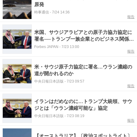
原発
時事通信
-
7/24 14:36
報告
米国、サウジアラビアとの原子力協力協定に
署名──トランプ一族企業とのビジネス関係強
まる
Forbes JAPAN
-
7/23 13:00
報告
米・サウジ原子力協定に署名…ウラン濃縮の
道が開かれるのか
中央日報日本語版
-
7/23 09:57
報告
イランはだめなのに…トランプ大統領、サウ
ジとは「ウラン濃縮可能な」協定
中央日報日本語版
-
7/23 08:19
報告
【オーストラリア】〔政治スポットライト〕