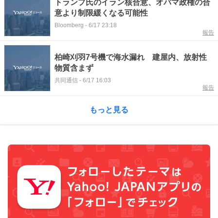
トランプ氏のイラン核合意、オバマ政権の合
意より制限緩くなる可能性
Bloomberg
-
6/17 23:18
報告
柏崎刈羽7号機で海水漏れ 建屋内、放射性
物質含まず
共同通信
-
6/17 16:03
報告
もっと見る