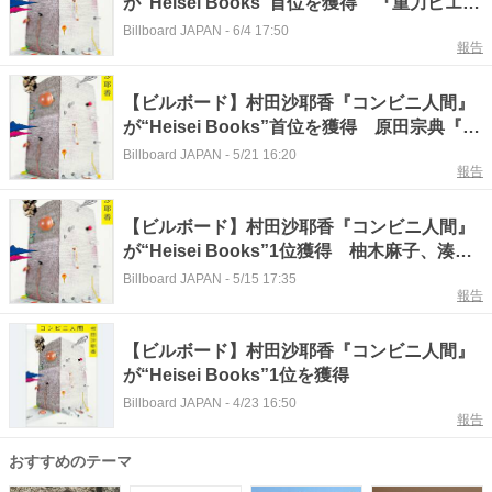
が“Heisei Books”首位を獲得 『重力ピエ
ロ』が6位に初登場
Billboard JAPAN
-
6/4 17:50
報告
【ビルボード】村田沙耶香『コンビニ人間』
が“Heisei Books”首位を獲得 原田宗典『旅
の短篇集 春夏』が急上昇
Billboard JAPAN
-
5/21 16:20
報告
【ビルボード】村田沙耶香『コンビニ人間』
が“Heisei Books”1位獲得 柚木麻子、湊か
なえが続く
Billboard JAPAN
-
5/15 17:35
報告
【ビルボード】村田沙耶香『コンビニ人間』
が“Heisei Books”1位を獲得
Billboard JAPAN
-
4/23 16:50
報告
おすすめのテーマ