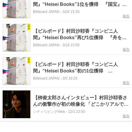
間』“Heisei Books”1位を獲得 『国宝』上
下巻がトップ5圏内に
Billboard JAPAN
-
3/26 15:35
報告
【ビルボード】村田沙耶香『コンビニ人
間』“Heisei Books”再び1位獲得 『舟を編
む』が初トップ10入りへ
Billboard JAPAN
-
3/19 15:50
報告
【ビルボード】村田沙耶香『コンビニ人
間』“Heisei Books”初の1位獲得
『BUTTER』続く
Billboard JAPAN
-
3/5 18:20
報告
【栁俊太郎さんインタビュー】村田沙耶香さ
んの衝撃作が初の映像化 「どこかリアルで未
来にあるかもしれない世界」
シティリビングWeb
-
12/1 22:50
報告