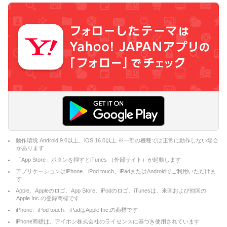
動作環境 Android 9.0以上、iOS 16.0以上 ※一部の機種では正常に動作しない場合
があります
「App Store」ボタンを押すとiTunes （外部サイト）が起動します
アプリケーションはiPhone、iPod touch、iPadまたはAndroidでご利用いただけま
す
Apple、Appleのロゴ、App Store、iPodのロゴ、iTunesは、米国および他国の
Apple Inc.の登録商標です
iPhone、iPod touch、iPadはApple Inc.の商標です
iPhone商標は、アイホン株式会社のライセンスに基づき使用されています