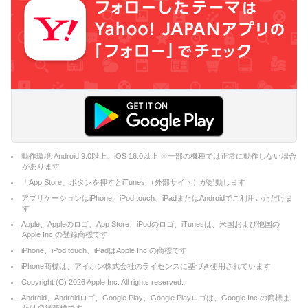
動作環境 Android 9.0以上、iOS 16.0以上 ※一部の機種では正常に動作しない場合
があります
「App Store」ボタンを押すとiTunes （外部サイト）が起動します
アプリケーションはiPhone、iPod touch、iPadまたはAndroidでご利用いただけま
す
Apple、Appleのロゴ、App Store、iPodのロゴ、iTunesは、米国および他国の
Apple Inc.の登録商標です
iPhone、iPod touch、iPadはApple Inc.の商標です
iPhone商標は、アイホン株式会社のライセンスに基づき使用されています
Copyright (C)
2026
Apple Inc. All rights reserved.
Android、Androidロゴ、Google Play、Google Playロゴは、Google Inc.の商標ま
たは登録商標です