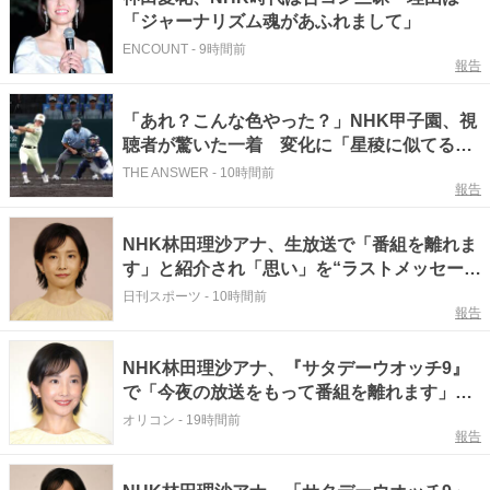
「ジャーナリズム魂があふれまして」
ENCOUNT
-
9時間前
報告
「あれ？こんな色やった？」NHK甲子園、視
聴者が驚いた一着 変化に「星稜に似てる」
夏も視線集中
THE ANSWER
-
10時間前
報告
NHK林田理沙アナ、生放送で「番組を離れま
す」と紹介され「思い」を“ラストメッセー
ジ”
日刊スポーツ
-
10時間前
報告
NHK林田理沙アナ、『サタデーウオッチ9』
で「今夜の放送をもって番組を離れます」と
説明される 後任のアナも発表
オリコン
-
19時間前
報告