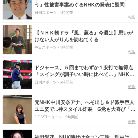
う」性被害事案めぐるNHKの発表に疑問
日刊スポーツ
-
4時間前
報告
【ＮＨＫ朝ドラ『風、薫る』今週は】思いが
けない人がりんを訪ねてくる
中日スポーツ
-
4時間前
報告
ドジャース、５回までわずか１安打で無得点
「スイングが調子いい時に比べて…」NHK解
説も心配
日刊スポーツ
-
6時間前
報告
元NHK中川安奈アナ、へそ出し＆ド派手巨人
ユニ姿で...神スタイル炸裂 G党も大喜び「反
則級のビジュアル」
J-CASTニュース
-
9時間前
報告
神田愛花、NHK時代は合コン三昧 理由は