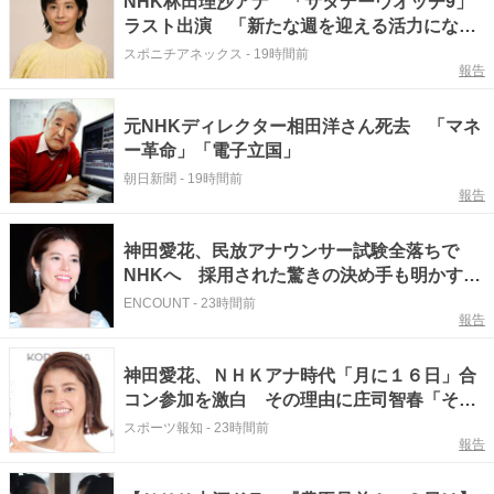
NHK林田理沙アナ 「サタデーウオッチ9」
ラスト出演 「新たな週を迎える活力になれ
ばと…」思い語る
スポニチアネックス
-
19時間前
報告
元NHKディレクター相田洋さん死去 「マネ
ー革命」「電子立国」
朝日新聞
-
19時間前
報告
神田愛花、民放アナウンサー試験全落ちで
NHKへ 採用された驚きの決め手も明かす
「それで受かったみたい」
ENCOUNT
-
23時間前
報告
神田愛花、ＮＨＫアナ時代「月に１６日」合
コン参加を激白 その理由に庄司智春「それ
ってスパイ行為みたいな？」
スポーツ報知
-
23時間前
報告