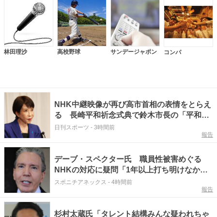
林田理沙
高校野球
サンデージャポン
コンパ
NHK中継映像が再び高市首相の表情をとらえ
る 長崎平和祈念式典で鈴木市長の「平和宣
言」時に
日刊スポーツ
-
3時間前
報告
デーブ・スペクター氏 職員性被害めぐる
NHKの対応に疑問「1年以上打ち明けなかっ
た理由は何なのか」
スポニチアネックス
-
4時間前
報告
杉村太蔵氏「タレント結構みんな疑われちゃ