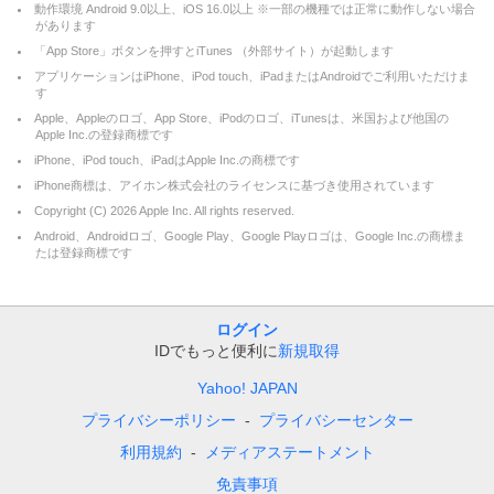
動作環境 Android 9.0以上、iOS 16.0以上 ※一部の機種では正常に動作しない場合
があります
「App Store」ボタンを押すとiTunes （外部サイト）が起動します
アプリケーションはiPhone、iPod touch、iPadまたはAndroidでご利用いただけま
す
Apple、Appleのロゴ、App Store、iPodのロゴ、iTunesは、米国および他国の
Apple Inc.の登録商標です
iPhone、iPod touch、iPadはApple Inc.の商標です
iPhone商標は、アイホン株式会社のライセンスに基づき使用されています
Copyright (C)
2026
Apple Inc. All rights reserved.
Android、Androidロゴ、Google Play、Google Playロゴは、Google Inc.の商標ま
たは登録商標です
ログイン
IDでもっと便利に
新規取得
Yahoo! JAPAN
プライバシーポリシー
プライバシーセンター
利用規約
メディアステートメント
免責事項