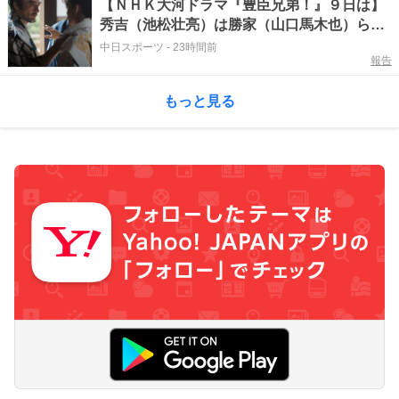
【ＮＨＫ大河ドラマ『豊臣兄弟！』９日は】
秀吉（池松壮亮）は勝家（山口馬木也）ら重
臣だけを呼び集め…
中日スポーツ
-
23時間前
報告
もっと見る