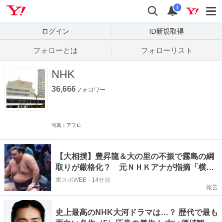
Yahoo! JAPAN
検索
通知数
i
ログイン
ID新規取得
フォローとは
フォローリスト
NHK
36,666
フォロワー
写真：アフロ
【大相撲】豊昇龍＆大の里の不振で霧島の綱
取りが厳格化？ 元ＮＨＫアナが指摘「横綱
２人が…」
東スポWEB
-
14分前
報告
史上最高のNHK大河ドラマは…？ 歴代で最も