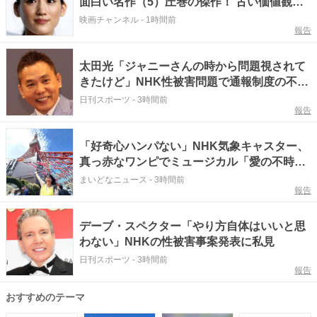
面白い名作（5）圧巻の傑作！ 古い価値観を
破壊した魅力とは？
映画チャンネル
-
1時間前
報告
太田光「ジャニーさんの時から問題視されて
きたけど」NHK性被害問題で通報制度の不備
指摘
日刊スポーツ
-
3時間前
報告
「好奇心ハンパない」NHK気象キャスター、
真っ赤なワンピでミュージカル「愛の不時
着」を観劇 三山凌輝さんらポスターと記念
まいどなニュース
-
3時間前
報告
撮影
デーブ・スペクター「やり方自体はいいと思
わない」NHKの性被害事案発表に私見
日刊スポーツ
-
3時間前
報告
おすすめのテーマ