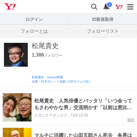
Yahoo! JAPAN
検索
通知数
i
ログイン
ID新規取得
フォローとは
フォローリスト
松尾貴史
1,386
フォロワー
松尾貴史
-
Yahoo!検索
出典：日本タレント名鑑（VIPタイムズ社）
松尾貴史 人気俳優とバッタリ「いつ会って
もさわやかな男」交流明かす「以前は恵比寿
の夜道で」
スポニチアネックス
-
7/28 10:35
報告
マルチに活躍した山田五郎さん死去 各界は