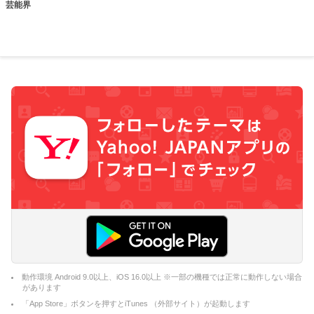
芸能界
動作環境 Android 9.0以上、iOS 16.0以上 ※一部の機種では正常に動作しない場合
があります
「App Store」ボタンを押すとiTunes （外部サイト）が起動します