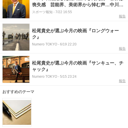
喪失感 芸能界、美術界から悼む声…中川翔
子や松尾貴史、村上隆氏ら
スポーツ報知
-
7/22 16:55
報告
松尾貴史が選ぶ今月の映画『ロングウォー
ク』
Numero TOKYO
-
6/19 22:20
報告
松尾貴史が選ぶ今月の映画『サンキュー、チ
ャック』
Numero TOKYO
-
5/15 23:24
報告
おすすめのテーマ