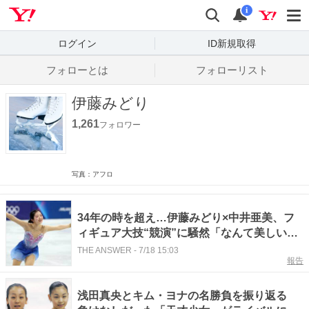
Yahoo! JAPAN
検索
通知数
i
ログイン
ID新規取得
フォローとは
フォローリスト
伊藤みどり
1,261
フォロワー
写真：アフロ
34年の時を超え…伊藤みどり×中井亜美、フ
ィギュア大技“競演”に騒然「なんて美しい」
「何度見ても鳥肌」
THE ANSWER
-
7/18 15:03
報告
浅田真央とキム・ヨナの名勝負を振り返る