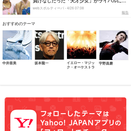
負けなしだった「天才少女」がライバルに敗
れた日
webスポルティーバ
-
4/26 07:08
報告
おすすめのテーマ
イエロー・マジッ
中井亜美
坂本龍一
宇野昌磨
ク・オーケストラ