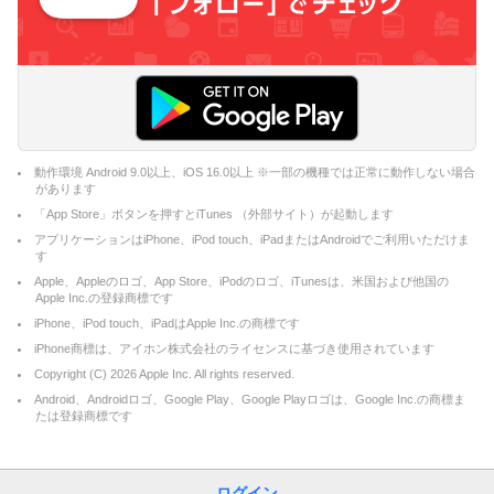
動作環境 Android 9.0以上、iOS 16.0以上 ※一部の機種では正常に動作しない場合
があります
「App Store」ボタンを押すとiTunes （外部サイト）が起動します
アプリケーションはiPhone、iPod touch、iPadまたはAndroidでご利用いただけま
す
Apple、Appleのロゴ、App Store、iPodのロゴ、iTunesは、米国および他国の
Apple Inc.の登録商標です
iPhone、iPod touch、iPadはApple Inc.の商標です
iPhone商標は、アイホン株式会社のライセンスに基づき使用されています
Copyright (C)
2026
Apple Inc. All rights reserved.
Android、Androidロゴ、Google Play、Google Playロゴは、Google Inc.の商標ま
たは登録商標です
ログイン