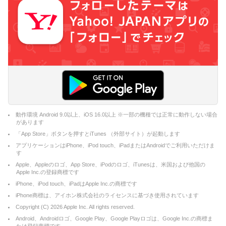
動作環境 Android 9.0以上、iOS 16.0以上 ※一部の機種では正常に動作しない場合
があります
「App Store」ボタンを押すとiTunes （外部サイト）が起動します
アプリケーションはiPhone、iPod touch、iPadまたはAndroidでご利用いただけま
す
Apple、Appleのロゴ、App Store、iPodのロゴ、iTunesは、米国および他国の
Apple Inc.の登録商標です
iPhone、iPod touch、iPadはApple Inc.の商標です
iPhone商標は、アイホン株式会社のライセンスに基づき使用されています
Copyright (C)
2026
Apple Inc. All rights reserved.
Android、Androidロゴ、Google Play、Google Playロゴは、Google Inc.の商標ま
たは登録商標です