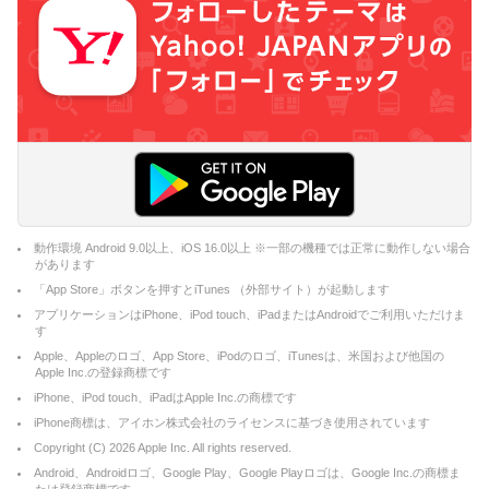
動作環境 Android 9.0以上、iOS 16.0以上 ※一部の機種では正常に動作しない場合
があります
「App Store」ボタンを押すとiTunes （外部サイト）が起動します
アプリケーションはiPhone、iPod touch、iPadまたはAndroidでご利用いただけま
す
Apple、Appleのロゴ、App Store、iPodのロゴ、iTunesは、米国および他国の
Apple Inc.の登録商標です
iPhone、iPod touch、iPadはApple Inc.の商標です
iPhone商標は、アイホン株式会社のライセンスに基づき使用されています
Copyright (C)
2026
Apple Inc. All rights reserved.
Android、Androidロゴ、Google Play、Google Playロゴは、Google Inc.の商標ま
たは登録商標です