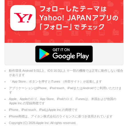
動作環境 Android 9.0以上、iOS 16.0以上 ※一部の機種では正常に動作しない場合
があります
「App Store」ボタンを押すとiTunes （外部サイト）が起動します
アプリケーションはiPhone、iPod touch、iPadまたはAndroidでご利用いただけま
す
Apple、Appleのロゴ、App Store、iPodのロゴ、iTunesは、米国および他国の
Apple Inc.の登録商標です
iPhone、iPod touch、iPadはApple Inc.の商標です
iPhone商標は、アイホン株式会社のライセンスに基づき使用されています
Copyright (C)
2026
Apple Inc. All rights reserved.