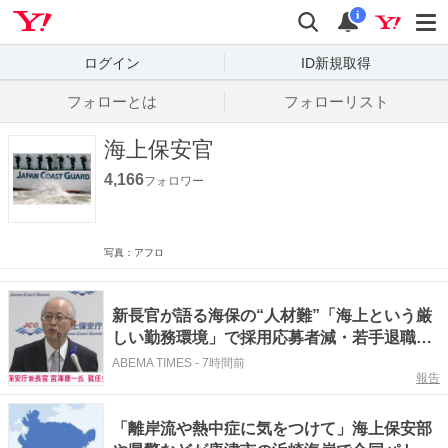
Yahoo! JAPAN
検索
通知数
i
ログイン
ID新規取得
フォローとは
フォローリスト
海上保安官
4,166
フォロワー
写真：アフロ
新長官が語る海保の“人材難”「海上という厳
しい勤務環境」で採用応募者減・若手退職
増…「元海上保安官のカムバック採用」「女
ABEMA TIMES
-
7時間前
報告
性用制服の改良」「居室の個室化」など対策
も「依然として厳しい」
「離岸流や熱中症に気をつけて」海上保安部