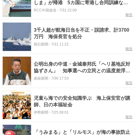
しま」が帰港 5カ国に寄港し合同訓練など
を実施
RCC中国放送
-
7/31 22:00
報告
3千人超が航海日当を不正・誤請求、計3700
万円 海保長官を処分
朝日新聞
-
7/31 11:22
報告
公明出身の中道・金城泰邦氏「ヘリ基地反対
協ずさん」 知事選への立民との温度差浮き
彫り
産経新聞
-
7/30 17:53
報告
児童ら海での安全知識学ぶ 海上保安官が講
師、日の本福祉会
伊勢新聞
-
7/25 08:01
報告
「うみまる」と「リルモス」が海の事故防止