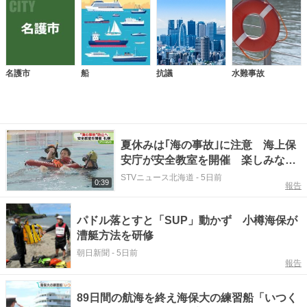
名護市
船
抗議
水難事故
夏休みは｢海の事故｣に注意 海上保
安庁が安全教室を開催 楽しみなが
ら意識高める 札幌市
STVニュース北海道
-
5日前
0:39
報告
パドル落とすと「SUP」動かず 小樽海保が
漕艇方法を研修
朝日新聞
-
5日前
報告
89日間の航海を終え海保大の練習船「いつく