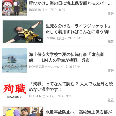
呼びかけ…海の日に海上保安部とモスバーガ
ーがコラボ 鳥取・境港市
BSS山陰放送
-
7/20 18:29
報告
生死を分ける「ライフジャケット」
正しく着用すればこんなに違う!海上
保安官に習い記者が体験 福岡
RKB毎日放送
-
7/16 18:41
3:31
報告
海上保安大学校で夏の伝統行事「遠泳訓
練」 194人の学生が挑戦 呉市
HOME広島ホームテレビ
-
7/16 12:44
報告
「殉職」ってなんて読む？ 大人でも意外と読
めない漢字です！
DO-GEN どうげん
-
7/14 19:50
報告
水難事故防止へ 高松海上保安部が