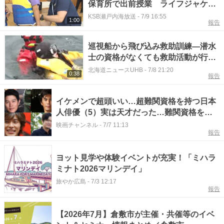
保育所で出前授業 ライフジャケッ
ト着用も体験
KSB瀬戸内海放送
-
7/9 16:55
1:00
報告
巡視船から飛び込み救助訓練―潜水
士の資格がなくても救助活動が行え
る「海面救助員」を目指して＜北海
北海道ニュースUHB
-
7/8 21:20
0:38
報告
道羅臼町＞
イケメンで超頭いい…超難関資格を持つ日本
人俳優（5）実は天才だった…難関資格を複
数保持する実力派俳優は？
映画チャンネル
-
7/7 11:13
報告
ヨット見学や体験イベントが充実！「ミハラ
ミナト2026マリンデイ」
旅やか広島
-
7/3 12:17
報告
【2026年7月】倉敷市が主催・共催等のイベ