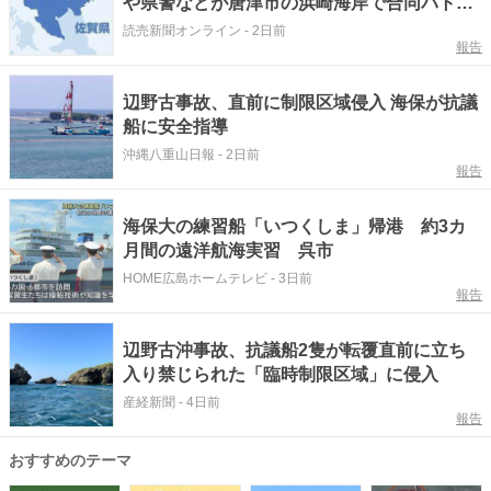
や県警などが唐津市の浜崎海岸で合同パトロ
ール
読売新聞オンライン
-
2日前
報告
辺野古事故、直前に制限区域侵入 海保が抗議
船に安全指導
沖縄八重山日報
-
2日前
報告
海保大の練習船「いつくしま」帰港 約3カ
月間の遠洋航海実習 呉市
HOME広島ホームテレビ
-
3日前
報告
辺野古沖事故、抗議船2隻が転覆直前に立ち
入り禁じられた「臨時制限区域」に侵入
産経新聞
-
4日前
報告
おすすめのテーマ