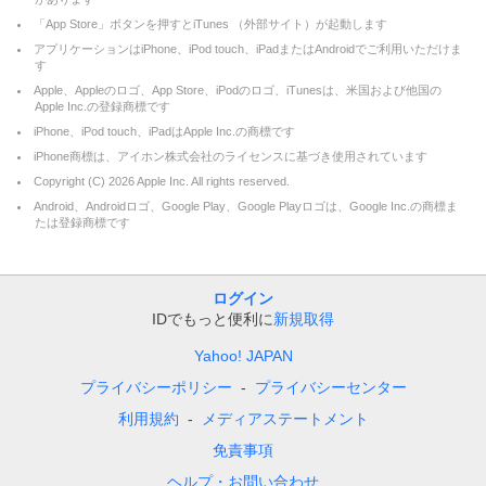
「App Store」ボタンを押すとiTunes （外部サイト）が起動します
アプリケーションはiPhone、iPod touch、iPadまたはAndroidでご利用いただけま
す
Apple、Appleのロゴ、App Store、iPodのロゴ、iTunesは、米国および他国の
Apple Inc.の登録商標です
iPhone、iPod touch、iPadはApple Inc.の商標です
iPhone商標は、アイホン株式会社のライセンスに基づき使用されています
Copyright (C)
2026
Apple Inc. All rights reserved.
Android、Androidロゴ、Google Play、Google Playロゴは、Google Inc.の商標ま
たは登録商標です
ログイン
IDでもっと便利に
新規取得
Yahoo! JAPAN
プライバシーポリシー
プライバシーセンター
利用規約
メディアステートメント
免責事項
ヘルプ・お問い合わせ