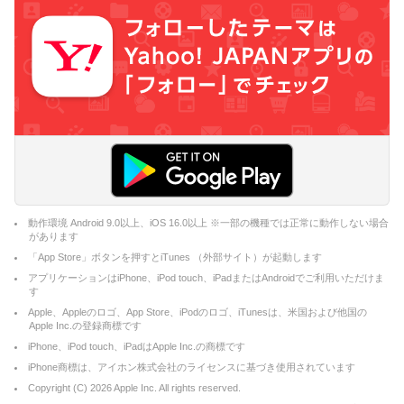
動作環境 Android 9.0以上、iOS 16.0以上 ※一部の機種では正常に動作しない場合
があります
「App Store」ボタンを押すとiTunes （外部サイト）が起動します
アプリケーションはiPhone、iPod touch、iPadまたはAndroidでご利用いただけま
す
Apple、Appleのロゴ、App Store、iPodのロゴ、iTunesは、米国および他国の
Apple Inc.の登録商標です
iPhone、iPod touch、iPadはApple Inc.の商標です
iPhone商標は、アイホン株式会社のライセンスに基づき使用されています
Copyright (C)
2026
Apple Inc. All rights reserved.