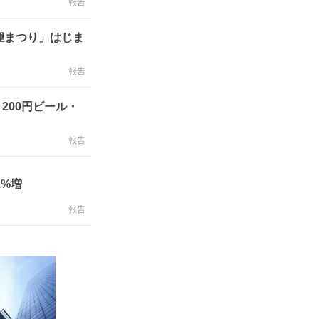
報告
狸まつり」はじま
報告
200円ビール・
報告
1%増
報告