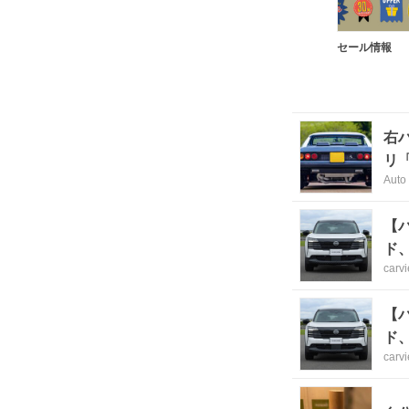
セール情報
右
リ「
Auto
【
ド
carv
【
ド
carv