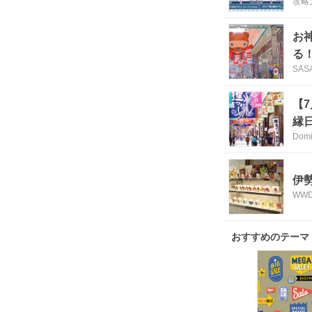
攻略
お
る
SAS
【
縁
Dom
伊
WWD
おすすめのテーマ