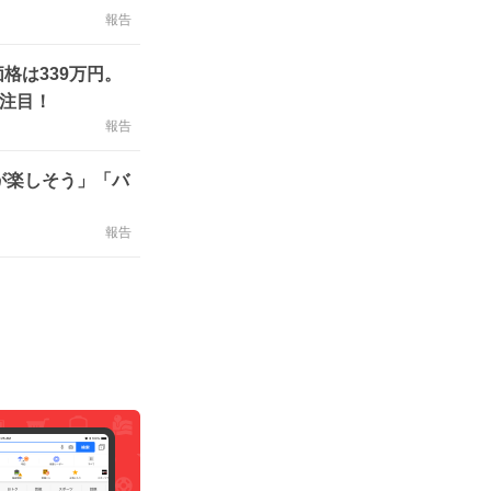
報告
格は339万円。
も注目！
報告
が楽しそう」「バ
報告