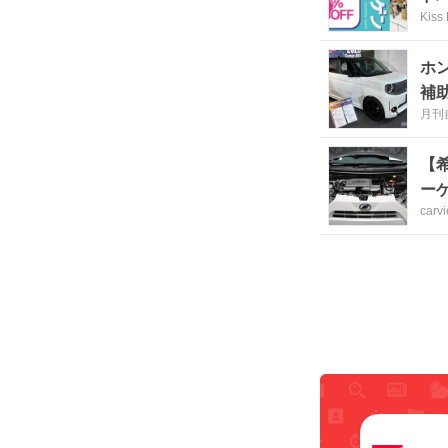
Kiss
ホ
補
月刊
【
ー
carv