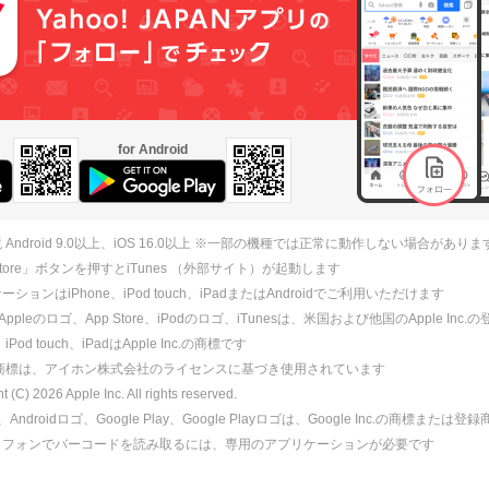
for Android
 Android 9.0以上、iOS 16.0以上 ※一部の機種では正常に動作しない場合がありま
 Store」ボタンを押すとiTunes （外部サイト）が起動します
ションはiPhone、iPod touch、iPadまたはAndroidでご利用いただけます
、Appleのロゴ、App Store、iPodのロゴ、iTunesは、米国および他国のApple Inc
、iPod touch、iPadはApple Inc.の商標です
ne商標は、アイホン株式会社のライセンスに基づき使用されています
ht (C)
2026
Apple Inc. All rights reserved.
id、Androidロゴ、Google Play、Google Playロゴは、Google Inc.の商標または
トフォンでバーコードを読み取るには、専用のアプリケーションが必要です