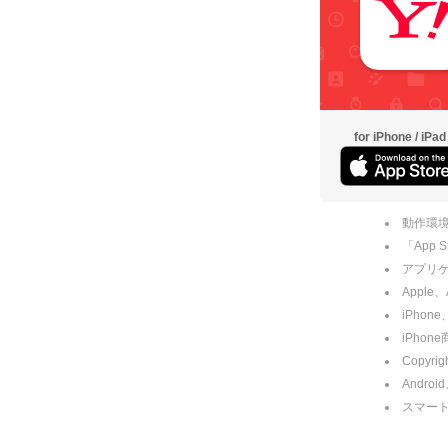
for iPhone / iPad
動作環境
「App
アプリケー
Apple
iPhone
iPho
Copyrig
Andro
スマー