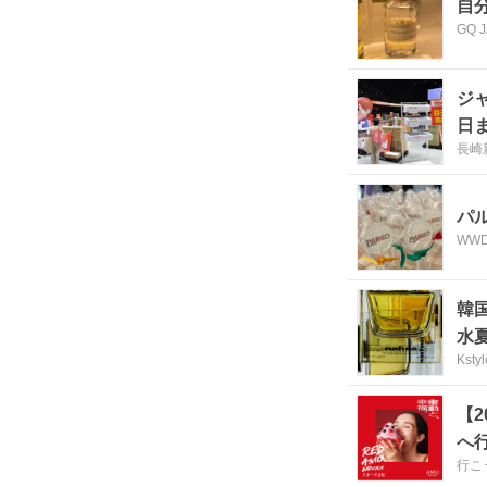
自
GQ 
ジ
日
長崎
パ
WWD
韓
水
Kstyl
【2
へ
行こ