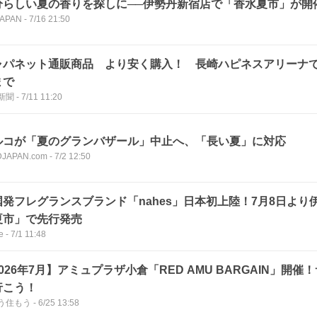
分らしい夏の香りを探しに──伊勢丹新宿店で「香水夏市」が開
JAPAN
-
7/16 21:50
ャパネット通販商品 より安く購入！ 長崎ハピネスアリーナ
まで
新聞
-
7/11 11:20
ルコが「夏のグランバザール」中止へ、「長い夏」に対応
JAPAN.com
-
7/2 12:50
国発フレグランスブランド「nahes」日本初上陸！7月8日より
夏市」で先行発売
e
-
7/1 11:48
026年7月】アミュプラザ小倉「RED AMU BARGAIN」開
行こう！
う住もう
-
6/25 13:58