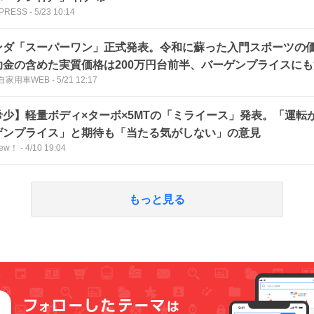
 PRESS
-
5/23 10:14
ンダ「スーパーワン」正式発表。令和に蘇った入門スポーツの価
助金の含めた実質価格は200万円台前半、バーゲンプライスに
自家用車WEB
-
5/21 12:17
希少】軽量ボディ×ターボ×5MTの「ミライース」発表。「運転
ゲンプライス」と期待も「当たる気がしない」の意見
iew！
-
4/10 19:04
もっと見る