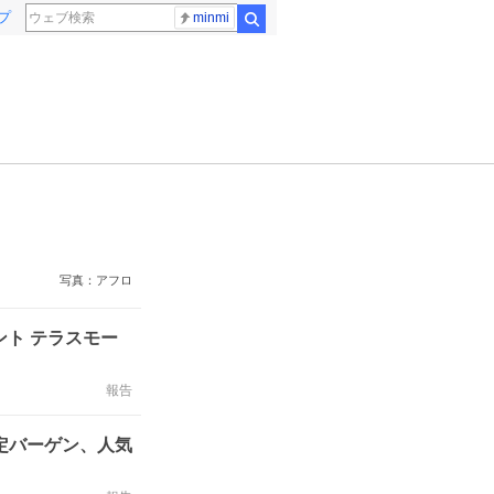
プ
minmi
検索
写真：アフロ
ント テラスモー
報告
定バーゲン、人気