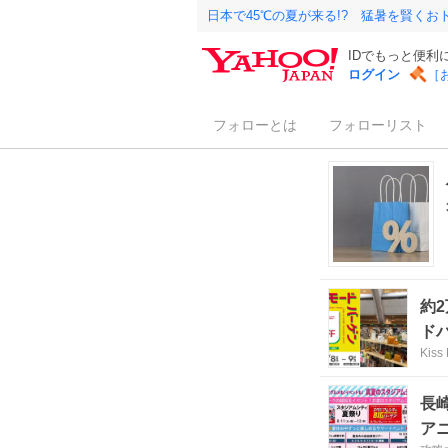
日本で45℃の夏が来る!? 猛暑を賢く
IDでもっと便利
ログイン
［
フォローとは
フォローリスト
約
ド
Kiss
長
ア