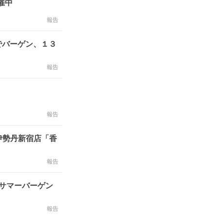
催中
報告
でバーゲン、１３
報告
報告
伊勢丹新宿店「香
報告
催！サマーバーゲン
報告