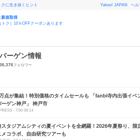
おトクに生き抜くヒント
Yahoo! JAPAN
ヘル
に
新規取得
おトク］10％OFFクーポンあります
バーゲン情報
36,376
フォロワー
2万点が集結！特別価格のタイムセールも 「fanbi寺内出張イベ
バーゲン神戸」 神戸市
 PRESS
-
7/30 08:14
崎スタジアムシティの夏イベントを全網羅！2026年夏祭り、限
ニメコラボ、自由研究ツアーも