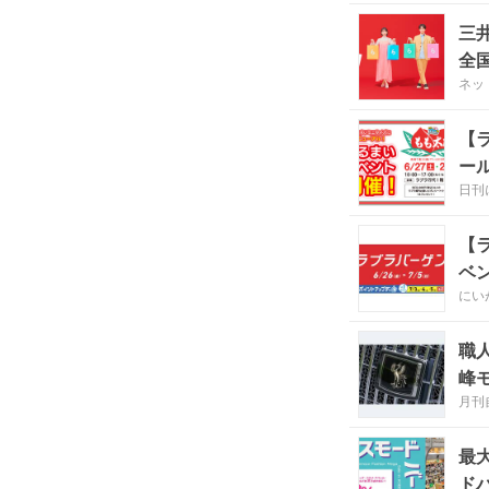
三
全国
ネッ
【
ー
日刊
【
ベ
にい
職
峰
月刊
最大
ド