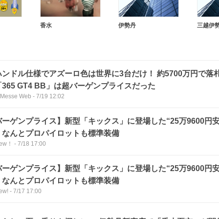
香水
伊勢丹
三越伊
ハンドル仕様でアズーロ色は世界に3台だけ！ 約5700万円で落
365 GT4 BB」は超バーゲンプライスだった
 Messe Web
-
7/19 12:02
バーゲンプライス】新型「キックス」に登場した“25万9600円
、なんとプロパイロットも標準装備
iew！
-
7/18 17:00
バーゲンプライス】新型「キックス」に登場した“25万9600円
、なんとプロパイロットも標準装備
iew!
-
7/17 17:00