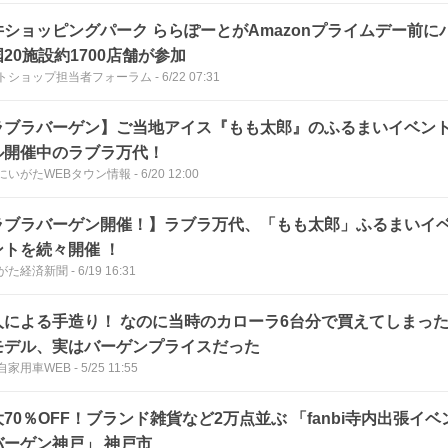
井ショッピングパーク ららぽーとがAmazonプライムデー前に
20施設約1700店舗が参加
トショップ担当者フォーラム
-
6/22 07:31
ラブラバーゲン】ご当地アイス『もも太郎』のふるまいイベン
ル開催中のラブラ万代！
にいがたWEBタウン情報
-
6/20 12:00
ラブラバーゲン開催！】ラブラ万代、「もも太郎」ふるまいイ
ントを続々開催 ！
がた経済新聞
-
6/19 16:31
人による手造り！ なのに当時のカローラ6台分で買えてしまっ
モデル、実はバーゲンプライスだった
自家用車WEB
-
5/25 11:55
70％OFF！ブランド雑貨など2万点並ぶ 「fanbi寺内出張イ
バーゲン神戸」 神戸市