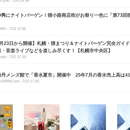
大百科
-
7/24 19:58
神輿にナイトバーゲン！狸小路商店街がお祭り一色に「第73回
！
ARU
-
7/23 11:00
7月23日から開催】札幌・狸まつり＆ナイトバーゲン完全ガイド 
日・音楽ライブなどを楽しみ尽くす！【札幌市中央区】
ingo
-
7/22 17:30
勢丹メンズ館で「香水夏市」開催中 25年7月の香水売上高は4
JAPAN.com
-
7/21 17:30