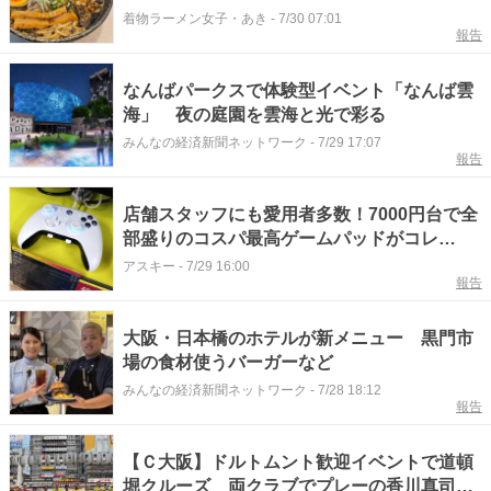
着物ラーメン女子・あき
-
7/30 07:01
報告
なんばパークスで体験型イベント「なんば雲
海」 夜の庭園を雲海と光で彩る
みんなの経済新聞ネットワーク
-
7/29 17:07
報告
店舗スタッフにも愛用者多数！7000円台で全
部盛りのコスパ最高ゲームパッドがコレ
だ！：ツクモLABI1なんば店
アスキー
-
7/29 16:00
報告
大阪・日本橋のホテルが新メニュー 黒門市
場の食材使うバーガーなど
みんなの経済新聞ネットワーク
-
7/28 18:12
報告
【Ｃ大阪】ドルトムント歓迎イベントで道頓
堀クルーズ 両クラブでプレーの香川真司も