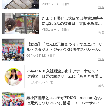
ルシェルター』も 近畿各地で猛暑
MBSニュース
-
5日前
0:54
報告
日に
きょうも暑い…大阪では午前10時半
には35.2℃の猛暑日 大阪高島屋前
「なんば広場」では屋根つき「クー
MBSニュース
-
5日前
0:54
報告
ルシェルター」設置
【動画】「なんば元気まつり」でユニバーサ
ル・スタジオ・ジャパン25周年スペシャルス
テージ
OSAKA STYLE
-
6日前
報告
25年ＲＮＣ入社難波歩由未アナ、幸せスイー
ツ満喫 口元の生クリームに「あざと可愛い
すぎ」
日刊スポーツ
-
6日前
報告
綾小路麗華とエルモがEDION presents なん
ば元気まつり 2026に登場！ユニバーサル・ス