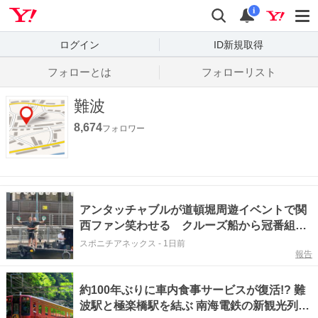
Yahoo! JAPAN
検索
通知数
i
ログイン
ID新規取得
フォローとは
フォローリスト
難波
8,674
フォロワー
アンタッチャブルが道頓堀周遊イベントで関
西ファン笑わせる クルーズ船から冠番組猛
アピール
スポニチアネックス
-
1日前
報告
約100年ぶりに車内食事サービスが復活!? 難
波駅と極楽橋駅を結ぶ 南海電鉄の新観光列車