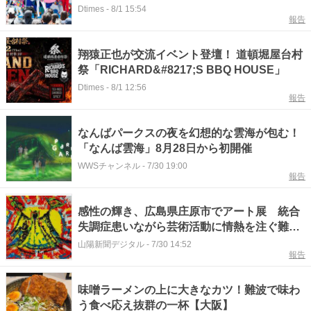
タジオ・ジャパン『サマー・マツリ Discover
Dtimes
-
8/1 15:54
報告
U!!!』
翔猿正也が交流イベント登壇！ 道頓堀屋台村
祭「RICHARD&#8217;S BBQ HOUSE」
Dtimes
-
8/1 12:56
報告
なんばパークスの夜を幻想的な雲海が包む！
「なんば雲海」8月28日から初開催
WWSチャンネル
-
7/30 19:00
報告
感性の輝き、広島県庄原市でアート展 統合
失調症患いながら芸術活動に情熱を注ぐ難波
さん
山陽新聞デジタル
-
7/30 14:52
報告
味噌ラーメンの上に大きなカツ！難波で味わ
う食べ応え抜群の一杯【大阪】