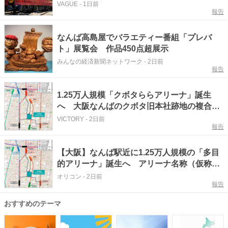
「GRAN天空」で行く 世界遺産・高野山を巡
VAGUE
-
1日前
報告
る2泊3日のバスツアーとは
なんば高島屋でバラエティー番組「プレバ
ト」展覧会 作品450点超展示
みんなの経済新聞ネットワーク
-
2日前
報告
1.25万人規模「クボタららアリーナ」誕生
へ 大阪なんばのクボタ旧本社跡地の複合開
発、三井不動産らと基本協定を締結
VICTORY
-
2日前
報告
【大阪】なんば駅近に1.25万人規模の「多目
的アリーナ」誕生へ アリーナ名称（仮称）
など発表【概要】
オリコン
-
2日前
報告
おすすめのテーマ