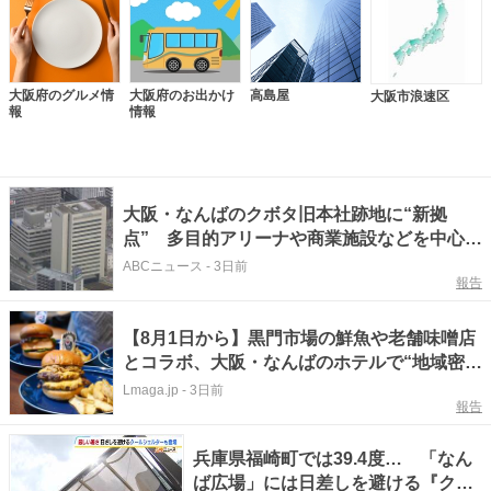
大阪府のグルメ情
大阪府のお出かけ
高島屋
大阪市浪速区
報
情報
大阪・なんばのクボタ旧本社跡地に“新拠
点” 多目的アリーナや商業施設などを中心と
する「Ｋｕｂｏｔａ ｆｉｅｌｄ」開発へ
ABCニュース
-
3日前
報告
【8月1日から】黒門市場の鮮魚や老舗味噌店
とコラボ、大阪・なんばのホテルで“地域密
着”の限定バーガー
Lmaga.jp
-
3日前
報告
兵庫県福崎町では39.4度… 「なん
ば広場」には日差しを避ける『クー