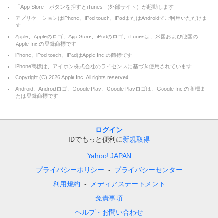
「App Store」ボタンを押すとiTunes （外部サイト）が起動します
アプリケーションはiPhone、iPod touch、iPadまたはAndroidでご利用いただけま
す
Apple、Appleのロゴ、App Store、iPodのロゴ、iTunesは、米国および他国の
Apple Inc.の登録商標です
iPhone、iPod touch、iPadはApple Inc.の商標です
iPhone商標は、アイホン株式会社のライセンスに基づき使用されています
Copyright (C)
2026
Apple Inc. All rights reserved.
Android、Androidロゴ、Google Play、Google Playロゴは、Google Inc.の商標ま
たは登録商標です
ログイン
IDでもっと便利に
新規取得
Yahoo! JAPAN
プライバシーポリシー
プライバシーセンター
利用規約
メディアステートメント
免責事項
ヘルプ・お問い合わせ