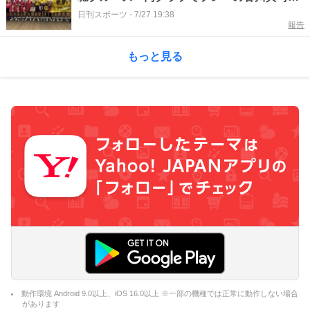
乗船
日刊スポーツ
-
7/27 19:38
報告
もっと見る
動作環境 Android 9.0以上、iOS 16.0以上 ※一部の機種では正常に動作しない場合
があります