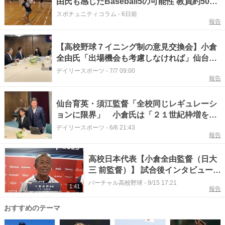
由氏も感じたBaseball5の可能性 教員約50人
が躍動した「スピボン杯」
スポチュニティコラム
-
6日前
報告
【高校野球７イニング制の意見交換会】小倉
全由氏「出場機会も考慮しなければ」仙台育
英・須江監督「現場のことを考えてくれてい
デイリースポーツ
-
7/7 09:00
報告
るのが分かった」
仙台育英・須江監督「全校同じレギュレーシ
ョンに限界」 小倉氏は「２１世紀枠増を」
高校野球７イニング制意見交換会
デイリースポーツ
-
6/6 21:43
報告
高校日本代表【小倉全由監督（日大
三 前監督）】 試合後インタビュー
（2025年9月14日）
バーチャル高校野球
-
9/15 17:21
1:41
報告
おすすめのテーマ