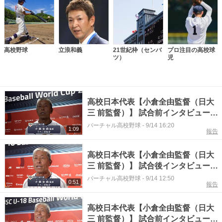
高校野球
立浪和義
21世紀枠（センバ
プロ注目の高校球
ツ）
児
高校日本代表【小倉全由監督（日大
三 前監督）】 試合前インタビュー
（2025年9月14日）
バーチャル高校野球
-
9/14 16:20
1:09
報告
高校日本代表【小倉全由監督（日大
三 前監督）】 試合後インタビュー
（2025年9月13日）
バーチャル高校野球
-
9/14 12:50
0:51
報告
高校日本代表【小倉全由監督（日大
三 前監督）】 試合前インタビュー