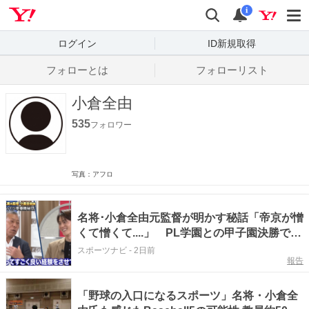
Yahoo! JAPAN
検索
通知数
i
ログイン
ID新規取得
フォローとは
フォローリスト
小倉全由
535
フォロワー
写真：アフロ
名将･小倉全由元監督が明かす秘話「帝京が憎
くて憎くて....」 PL学園との甲子園決勝で感
じた立浪和義の凄さとは？
スポーツナビ
-
2日前
報告
「野球の入口になるスポーツ」名将・小倉全