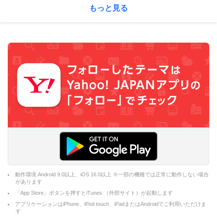
もっと見る
動作環境 Android 9.0以上、iOS 16.0以上 ※一部の機種では正常に動作しない場合
があります
「App Store」ボタンを押すとiTunes （外部サイト）が起動します
アプリケーションはiPhone、iPod touch、iPadまたはAndroidでご利用いただけま
す