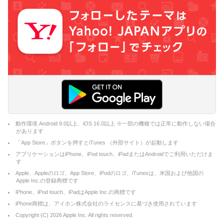
動作環境 Android 9.0以上、iOS 16.0以上 ※一部の機種では正常に動作しない場合
があります
「App Store」ボタンを押すとiTunes （外部サイト）が起動します
アプリケーションはiPhone、iPod touch、iPadまたはAndroidでご利用いただけま
す
Apple、Appleのロゴ、App Store、iPodのロゴ、iTunesは、米国および他国の
Apple Inc.の登録商標です
iPhone、iPod touch、iPadはApple Inc.の商標です
iPhone商標は、アイホン株式会社のライセンスに基づき使用されています
Copyright (C)
2026
Apple Inc. All rights reserved.