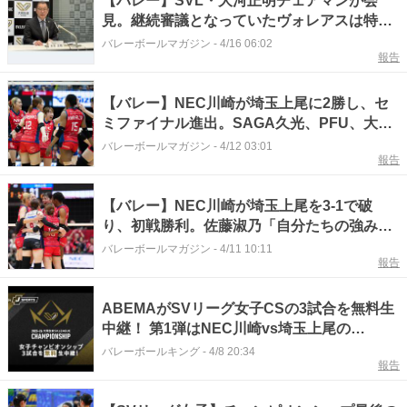
【バレー】SVL・大河正明チェアマンが会
見。継続審議となっていたヴォレアスは特
例、岡山と埼玉上尾は制裁付きでSVライセン
バレーボールマガジン
-
4/16 06:02
報告
スを交付 理事会報告会（全文）
【バレー】NEC川崎が埼玉上尾に2勝し、セ
ミファイナル進出。SAGA久光、PFU、大阪
MVが1勝目 SV女子クォーターファイナル
バレーボールマガジン
-
4/12 03:01
報告
【バレー】NEC川崎が埼玉上尾を3-1で破
り、初戦勝利。佐藤淑乃「自分たちの強みの
オフェンスにつなげるための1本目というと
バレーボールマガジン
-
4/11 10:11
報告
ころを意識してレセプションに臨んだ」 SV
女子クォーターファイナル
ABEMAがSVリーグ女子CSの3試合を無料生
中継！ 第1弾はNEC川崎vs埼玉上尾の
GAME1
バレーボールキング
-
4/8 20:34
報告