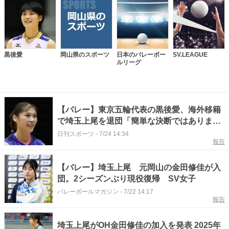
黒後愛
岡山県のスポーツ
日本のバレーボー
SV.LEAGUE
ルリーグ
【バレー】東京五輪代表の黒後愛、海外移籍
で埼玉上尾を退団「簡単な決断ではありませ
んでした」
日刊スポーツ
-
7/24 14:34
報告
【バレー】埼玉上尾 元岡山の金田修佳が入
団。2シーズンぶり現役復帰 SV女子
バレーボールマガジン
-
7/22 14:17
報告
埼玉上尾がOH金田修佳の加入を発表 2025年