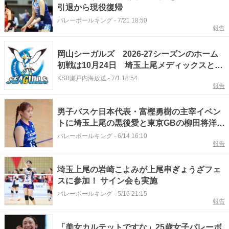
引退から現役復帰
バレーボールキング
-
7/21 18:50
報告
岡山シーガルズ 2026-27シーズンのホーム
初戦は10月24日 埼玉上尾メディックスと対
戦
KSB瀬戸内海放送
-
7/1 18:54
報告
男子バスケ日本代表・富樫勇樹の主宰イベン
トに埼玉上尾の黒後愛と東京GBの柳田将洋が
出演
バレーボールキング
-
6/14 16:10
報告
埼玉上尾の岩崎こよみが上尾串ぎょうざフェ
スに参加！ サイン会も実施
バレーボールキング
-
5/16 21:15
報告
「美女カルテットですな」25歳女子バレーボ