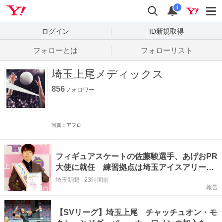
Yahoo! JAPAN
検索
通知数
i
ログイン
ID新規取得
フォローとは
フォローリスト
埼玉上尾メディックス
856
フォロワー
写真：アフロ
フィギュアスケートの佐藤駿選手、あげおPR
大使に就任 練習拠点は埼玉アイスアリー
ナ 初の五輪でメダル二つ獲得「上尾市の皆
埼玉新聞
-
23時間前
報告
さんの声援があったこそ」 上尾市在住の22
歳、地元での過ごし方は
【SVリーグ】埼玉上尾 チャッチュオン・モ