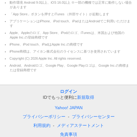
動作環境 Android 9.0以上、iOS 16.0以上 ※一部の機種では正常に動作しない場合
があります
「App Store」ボタンを押すとiTunes （外部サイト）が起動します
アプリケーションはiPhone、iPod touch、iPadまたはAndroidでご利用いただけま
す
Apple、Appleのロゴ、App Store、iPodのロゴ、iTunesは、米国および他国の
Apple Inc.の登録商標です
iPhone、iPod touch、iPadはApple Inc.の商標です
iPhone商標は、アイホン株式会社のライセンスに基づき使用されています
Copyright (C)
2026
Apple Inc. All rights reserved.
Android、Androidロゴ、Google Play、Google Playロゴは、Google Inc.の商標ま
たは登録商標です
ログイン
IDでもっと便利に
新規取得
Yahoo! JAPAN
プライバシーポリシー
プライバシーセンター
利用規約
メディアステートメント
免責事項