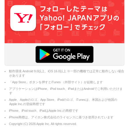
動作環境 Android 9.0以上、iOS 16.0以上 ※一部の機種では正常に動作しない場合
があります
「App Store」ボタンを押すとiTunes （外部サイト）が起動します
アプリケーションはiPhone、iPod touch、iPadまたはAndroidでご利用いただけま
す
Apple、Appleのロゴ、App Store、iPodのロゴ、iTunesは、米国および他国の
Apple Inc.の登録商標です
iPhone、iPod touch、iPadはApple Inc.の商標です
iPhone商標は、アイホン株式会社のライセンスに基づき使用されています
Copyright (C)
2026
Apple Inc. All rights reserved.