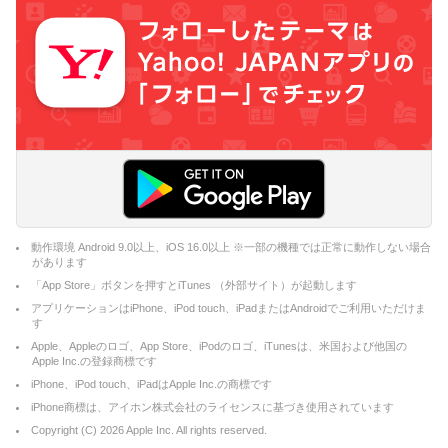
動作環境 Android 9.0以上、iOS 16.0以上 ※一部の機種では正常に動作しない場合
があります
「App Store」ボタンを押すとiTunes （外部サイト）が起動します
アプリケーションはiPhone、iPod touch、iPadまたはAndroidでご利用いただけま
す
Apple、Appleのロゴ、App Store、iPodのロゴ、iTunesは、米国および他国の
Apple Inc.の登録商標です
iPhone、iPod touch、iPadはApple Inc.の商標です
iPhone商標は、アイホン株式会社のライセンスに基づき使用されています
Copyright (C)
2026
Apple Inc. All rights reserved.