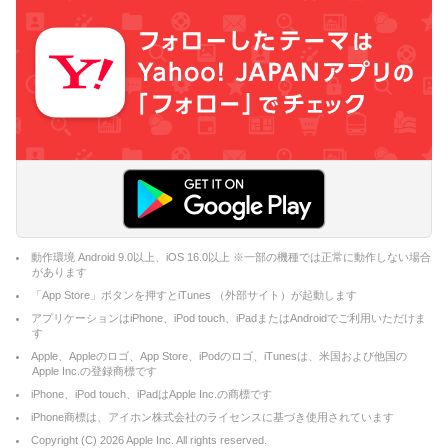
動作環境 Android 9.0以上、iOS 16.0以上 ※一部の機種では正常に動作しない場合
があります
「App Store」ボタンを押すとiTunes （外部サイト）が起動します
アプリケーションはiPhone、iPod touch、iPadまたはAndroidでご利用いただけま
す
Apple、Appleのロゴ、App Store、iPodのロゴ、iTunesは、米国および他国の
Apple Inc.の登録商標です
iPhone、iPod touch、iPadはApple Inc.の商標です
iPhone商標は、アイホン株式会社のライセンスに基づき使用されています
Copyright (C)
2026
Apple Inc. All rights reserved.