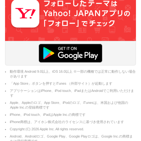
動作環境 Android 9.0以上、iOS 16.0以上 ※一部の機種では正常に動作しない場合
があります
「App Store」ボタンを押すとiTunes （外部サイト）が起動します
アプリケーションはiPhone、iPod touch、iPadまたはAndroidでご利用いただけま
す
Apple、Appleのロゴ、App Store、iPodのロゴ、iTunesは、米国および他国の
Apple Inc.の登録商標です
iPhone、iPod touch、iPadはApple Inc.の商標です
iPhone商標は、アイホン株式会社のライセンスに基づき使用されています
Copyright (C)
2026
Apple Inc. All rights reserved.
Android、Androidロゴ、Google Play、Google Playロゴは、Google Inc.の商標ま
たは登録商標です