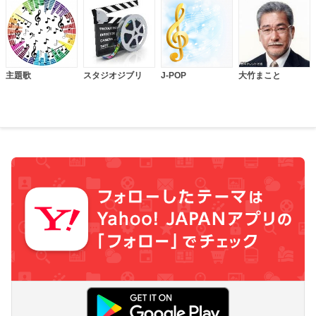
主題歌
スタジオジブリ
J-POP
大竹まこと