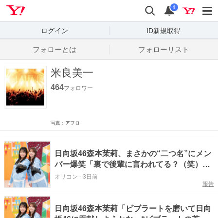
Yahoo! JAPAN
検索
通知数
i
ログイン
ID新規取得
フォローとは
フォローリスト
米良美一
464
フォロワー
写真：アフロ
日向坂46森本茉莉、まさかの“二つ名”にメン
バー爆笑「裏で後輩に言われてる？（笑）」
【まだまだ！日向坂で会いましょう】
オリコン
-
3日前
報告
日向坂46森本茉莉「ビブラートを磨いて日向