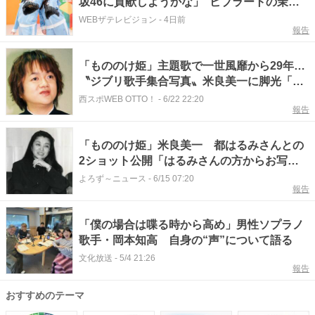
坂46に貢献しようかな」“ビブラートの茉
莉”が本領発揮＜まだまだ！日向坂で会いまし
WEBザテレビジョン
-
4日前
報告
ょう＞
「もののけ姫」主題歌で一世風靡から29年…
〝ジブリ歌手集合写真〟米良美一に脚光「ド
派手なのに全然お顔が負けていない」
西スポWEB OTTO！
-
6/22 22:20
報告
「もののけ姫」米良美一 都はるみさんとの
2ショット公開「はるみさんの方からお写真
撮りましょ、、て！」
よろず～ニュース
-
6/15 07:20
報告
「僕の場合は喋る時から高め」男性ソプラノ
歌手・岡本知高 自身の“声”について語る
文化放送
-
5/4 21:26
報告
おすすめのテーマ