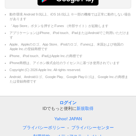
動作環境 Android 9.0以上、iOS 16.0以上 ※一部の機種では正常に動作しない場合
があります
「App Store」ボタンを押すとiTunes （外部サイト）が起動します
アプリケーションはiPhone、iPod touch、iPadまたはAndroidでご利用いただけま
す
Apple、Appleのロゴ、App Store、iPodのロゴ、iTunesは、米国および他国の
Apple Inc.の登録商標です
iPhone、iPod touch、iPadはApple Inc.の商標です
iPhone商標は、アイホン株式会社のライセンスに基づき使用されています
Copyright (C)
2026
Apple Inc. All rights reserved.
Android、Androidロゴ、Google Play、Google Playロゴは、Google Inc.の商標ま
たは登録商標です
ログイン
IDでもっと便利に
新規取得
Yahoo! JAPAN
プライバシーポリシー
プライバシーセンター