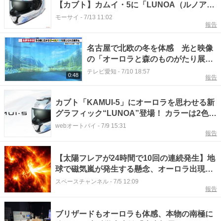
【カブト】カムイ・5に「LUNOA（ルノア）
が誕生
モーサイ
-
7/13 11:02
報告
名古屋で北欧の冬を体感 光と映像
の「オーロラと森のものがたり展」
中区の電気文化会館で7月11日から
テレビ愛知
-
7/10 18:57
0:48
報告
カブト「KAMUI-5」にオーロラを思わせる新
グラフィック“LUNOA”登場！ カラーは2色、
2026年7月発売
webオートバイ
-
7/9 15:31
報告
【太陽フレアが24時間で10回の連続発生】地
球で磁気嵐が発生する懸念、オーロラ出現の
期待も高まる
スペースチャンネル
-
7/5 12:09
報告
ブリザードもオーロラも体感、本物の南極に