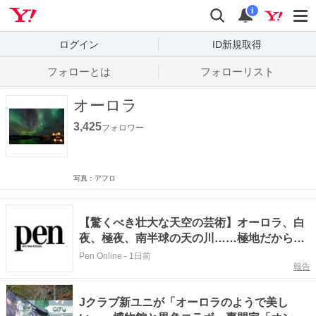
Yahoo! JAPAN
検索
通知数
i
ログイン
ID新規取得
フォローとは
フォローリスト
オーロラ
3,425
フォロワー
写真：アフロ
【驚くべき壮大な天空の芸術】オーロラ、白
夜、極夜、南半球の天の川……極地だからこ
そ見られる絶景
Pen Online
-
1日前
報告
Jクラブ新ユニが「オーロラのようで美し