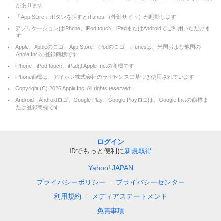
があります
「App Store」ボタンを押すとiTunes （外部サイト）が起動します
アプリケーションはiPhone、iPod touch、iPadまたはAndroidでご利用いただけま
す
Apple、Appleのロゴ、App Store、iPodのロゴ、iTunesは、米国および他国の
Apple Inc.の登録商標です
iPhone、iPod touch、iPadはApple Inc.の商標です
iPhone商標は、アイホン株式会社のライセンスに基づき使用されています
Copyright (C)
2026
Apple Inc. All rights reserved.
Android、Androidロゴ、Google Play、Google Playロゴは、Google Inc.の商標ま
たは登録商標です
ログイン
IDでもっと便利に
新規取得
Yahoo! JAPAN
プライバシーポリシー
プライバシーセンター
利用規約
メディアステートメント
免責事項