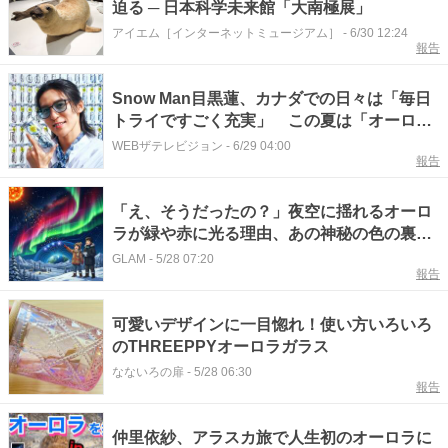
迫る ─ 日本科学未来館「大南極展」
アイエム［インターネットミュージアム］
-
6/30 12:24
報告
Snow Man目黒蓮、カナダでの日々は「毎日
トライですごく充実」 この夏は「オーロラ
を見に行きたい」
WEBザテレビジョン
-
6/29 04:00
報告
「え、そうだったの？」夜空に揺れるオーロ
ラが緑や赤に光る理由、あの神秘の色の裏に
潜む意外な仕組みのからくり
GLAM
-
5/28 07:20
報告
可愛いデザインに一目惚れ！使い方いろいろ
のTHREEPPYオーロラガラス
なないろの扉
-
5/28 06:30
報告
仲里依紗、アラスカ旅で人生初のオーロラに