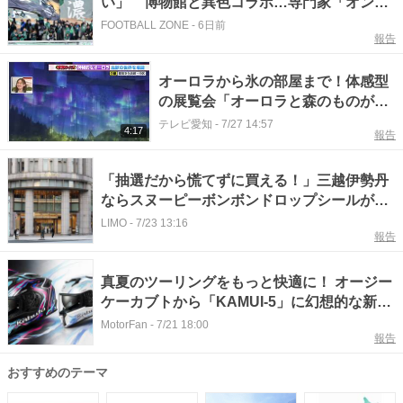
い」 博物館と異色コラボ…専門家「オンリ
ーワンのデザイン」
FOOTBALL ZONE
-
6日前
報告
オーロラから氷の部屋まで！体感型
の展覧会「オーロラと森のものがた
り展」で味わう幻想的な北欧の世界
テレビ愛知
-
7/27 14:57
4:17
報告
「抽選だから慌てずに買える！」三越伊勢丹
ならスヌーピーボンボンドロップシールが4
枚セット2420円！「オラフなどがオーロラ加
LIMO
-
7/23 13:16
報告
工されてます」
真夏のツーリングをもっと快適に！ オージー
ケーカブトから「KAMUI-5」に幻想的な新グ
ラフィック&#8221;ルノア&#8221;登場
MotorFan
-
7/21 18:00
報告
おすすめのテーマ