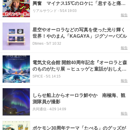
興奮 マイナス15℃のロケに「息すると痛か
った」
リアルサウンド
-
5/14 19:03
報告
星空やオーロラなどの写真を使った光り輝く
世界！やのまん「KAGAYA」ジグソーパズル
Dtimes
-
5/7 10:32
報告
電気文化会館 開館40周年記念『オーロラと森
のものがたり展 ～ヒュッゲと童話がおしえて
くれたもの～』の開催が決定
SPICE
-
5/1 14:15
報告
しらせ船上からオーロラ鮮やか 南極海、観
測隊員が撮影
共同通信
-
4/29 14:09
報告
ポケモン30周年テーマ「たべる」のグッズが