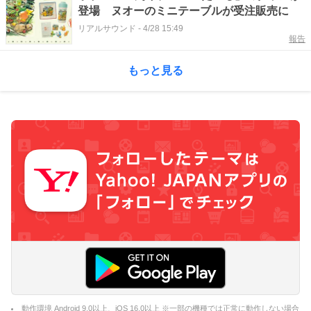
登場 ヌオーのミニテーブルが受注販売に
リアルサウンド
-
4/28 15:49
報告
もっと見る
動作環境 Android 9.0以上、iOS 16.0以上 ※一部の機種では正常に動作しない場合