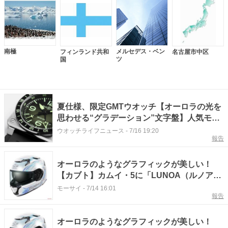
南極
メルセデス・ベン
フィンランド共和
名古屋市中区
ツ
国
夏仕様、限定GMTウオッチ【オーロラの光を
思わせる“グラデーション”文字盤】人気モデ
ル“BR-03 GMT”を再解釈した“ベル&ロス”新
ウオッチライフニュース
-
7/16 19:20
報告
作
オーロラのようなグラフィックが美しい！
【カブト】カムイ・5に「LUNOA（ルノア）
が誕生
モーサイ
-
7/14 16:01
報告
オーロラのようなグラフィックが美しい！