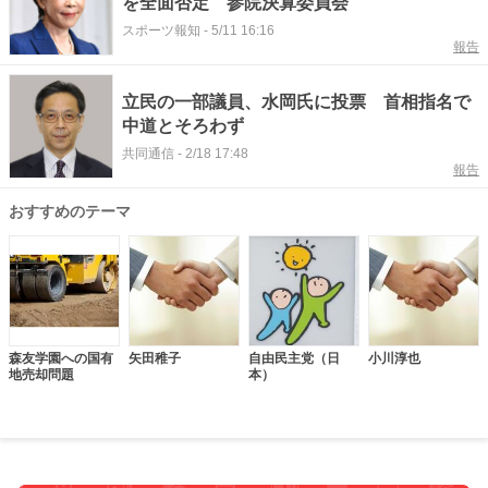
を全面否定 参院決算委員会
スポーツ報知
-
5/11 16:16
報告
立民の一部議員、水岡氏に投票 首相指名で
中道とそろわず
共同通信
-
2/18 17:48
報告
おすすめのテーマ
森友学園への国有
矢田稚子
自由民主党（日
小川淳也
地売却問題
本）