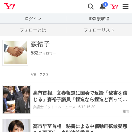
Yahoo! JAPAN
検索
通知数
i
ログイン
ID新規取得
フォローとは
フォローリスト
森裕子
582
フォロワー
写真：アフロ
高市首相、文春報道に国会で反論「秘書を信
じる」森裕子議員「捏造なら捏造と言って」
【やりとり全文】
弁護士ドットコムニュース
-
5/12 16:30
報告
高市早苗首相 秘書による中傷動画拡散疑惑