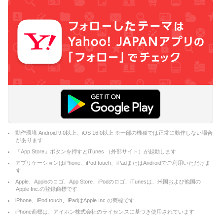
動作環境 Android 9.0以上、iOS 16.0以上 ※一部の機種では正常に動作しない場合
があります
「App Store」ボタンを押すとiTunes （外部サイト）が起動します
アプリケーションはiPhone、iPod touch、iPadまたはAndroidでご利用いただけま
す
Apple、Appleのロゴ、App Store、iPodのロゴ、iTunesは、米国および他国の
Apple Inc.の登録商標です
iPhone、iPod touch、iPadはApple Inc.の商標です
iPhone商標は、アイホン株式会社のライセンスに基づき使用されています