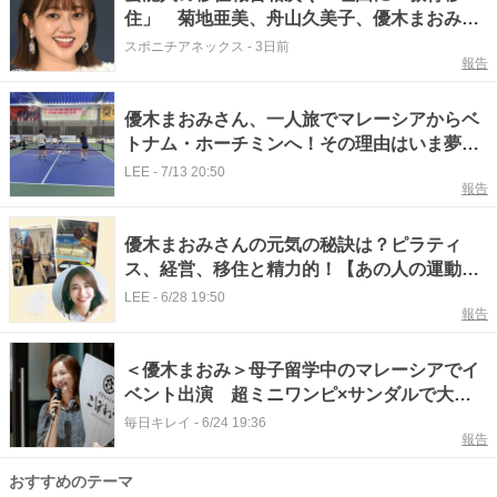
住」 菊地亜美、舟山久美子、優木まおみら
が海外へ
スポニチアネックス
-
3日前
報告
優木まおみさん、一人旅でマレーシアからベ
トナム・ホーチミンへ！その理由はいま夢中
な「ピックルボール」！
LEE
-
7/13 20:50
報告
優木まおみさんの元気の秘訣は？ピラティ
ス、経営、移住と精力的！【あの人の運動・
食事・休養】
LEE
-
6/28 19:50
報告
＜優木まおみ＞母子留学中のマレーシアでイ
ベント出演 超ミニワンピ×サンダルで大人
可愛く
毎日キレイ
-
6/24 19:36
報告
おすすめのテーマ