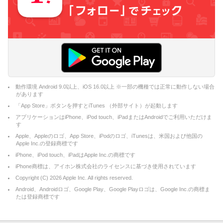
動作環境 Android 9.0以上、iOS 16.0以上 ※一部の機種では正常に動作しない場合
があります
「App Store」ボタンを押すとiTunes （外部サイト）が起動します
アプリケーションはiPhone、iPod touch、iPadまたはAndroidでご利用いただけま
す
Apple、Appleのロゴ、App Store、iPodのロゴ、iTunesは、米国および他国の
Apple Inc.の登録商標です
iPhone、iPod touch、iPadはApple Inc.の商標です
iPhone商標は、アイホン株式会社のライセンスに基づき使用されています
Copyright (C)
2026
Apple Inc. All rights reserved.
Android、Androidロゴ、Google Play、Google Playロゴは、Google Inc.の商標ま
たは登録商標です