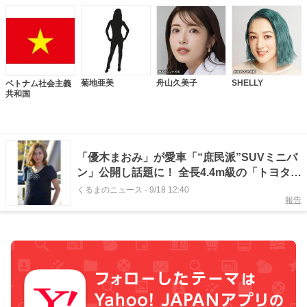
菊地亜美
舟山久美子
SHELLY
ベトナム社会主義
共和国
「優木まおみ」が愛車「“庶民派”SUVミニバ
ン」公開し話題に！ 全長4.4m級の「トヨタ
車」どんなモデル？ マレーシアで乗る新たな
くるまのニュース
-
9/18 12:40
報告
クルマとは