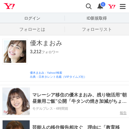
Yahoo! JAPAN
検索
通知数
i
ログイン
ID新規取得
フォローとは
フォローリスト
優木まおみ
3,212
フォロワー
優木まおみ
-
Yahoo!検索
出典：日本タレント名鑑（VIPタイムズ社）
マレーシア移住の優木まおみ、残り物活用“朝
昼兼用ご飯”公開「牛タンの焼き加減がちょう
どいい」「調味料が海外テイストでおしゃ
モデルプレス
-
4時間前
報告
れ」の声
芸能人の移住報告相次ぐ 理由に「教育移