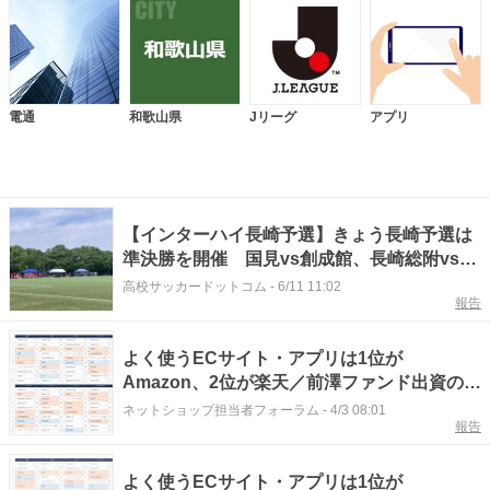
電通
和歌山県
Jリーグ
アプリ
【インターハイ長崎予選】きょう長崎予選は
準決勝を開催 国見vs創成館、長崎総附vs海
星
高校サッカードットコム
-
6/11 11:02
報告
よく使うECサイト・アプリは1位が
Amazon、2位が楽天／前澤ファンド出資のペ
ットフードEC「犬猫生活」が東証グロースに
ネットショップ担当者フォーラム
-
4/3 08:01
報告
上場へ【ネッ担アクセスランキング】
よく使うECサイト・アプリは1位が