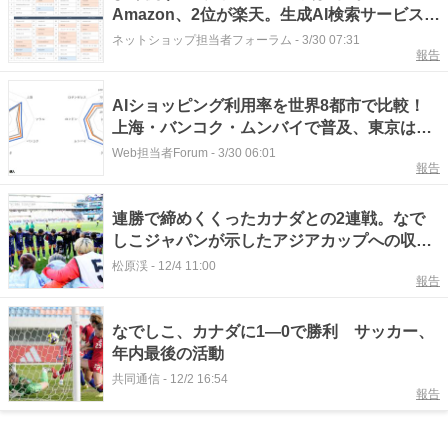
Amazon、2位が楽天。生成AI検索サービス
（ChatGPT、Perplexityなど）を使ったAIシ
ネットショップ担当者フォーラム
-
3/30 07:31
報告
ョッピングの利用経験は2割強
AIショッピング利用率を世界8都市で比較！
上海・バンコク・ムンバイで普及、東京は最
下位【トランスコスモス調べ】
Web担当者Forum
-
3/30 06:01
報告
連勝で締めくくったカナダとの2連戦。なで
しこジャパンが示したアジアカップへの収穫
と課題
松原渓
-
12/4 11:00
報告
なでしこ、カナダに1―0で勝利 サッカー、
年内最後の活動
共同通信
-
12/2 16:54
報告