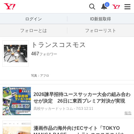
Yahoo! JAPAN
検索
通知数
i
ログイン
ID新規取得
フォローとは
フォローリスト
トランスコスモス
467
フォロワー
写真：アフロ
2026諫早招待ユースサッカー大会の組み合わ
せが決定 26日に東西プレミア対決が実現
高校サッカードットコム
-
7/13 12:11
報告
漫画作品の海外向けECサイト「TOKYO