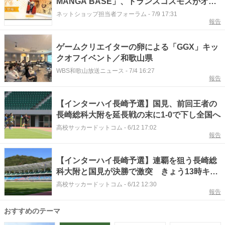
MANGA BASE」、トランスコスモスがオー
プン。「葬送のフリーレン」「犬夜叉」
ネットショップ担当者フォーラム
-
7/9 17:31
報告
「BANANA FISH」「うる星やつら」などを
販売
ゲームクリエイターの卵による「GGX」キッ
クオフイベント／和歌山県
WBS和歌山放送ニュース
-
7/4 16:27
報告
【インターハイ長崎予選】国見、前回王者の
長崎総科大附を延長戦の末に1-0で下し全国へ
高校サッカードットコム
-
6/12 17:02
報告
【インターハイ長崎予選】連覇を狙う長崎総
科大附と国見が決勝で激突 きょう13時キッ
クオフ
高校サッカードットコム
-
6/12 12:30
報告
おすすめのテーマ