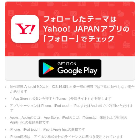
動作環境 Android 9.0以上、iOS 16.0以上 ※一部の機種では正常に動作しない場合
があります
「App Store」ボタンを押すとiTunes （外部サイト）が起動します
アプリケーションはiPhone、iPod touch、iPadまたはAndroidでご利用いただけま
す
Apple、Appleのロゴ、App Store、iPodのロゴ、iTunesは、米国および他国の
Apple Inc.の登録商標です
iPhone、iPod touch、iPadはApple Inc.の商標です
iPhone商標は、アイホン株式会社のライセンスに基づき使用されています