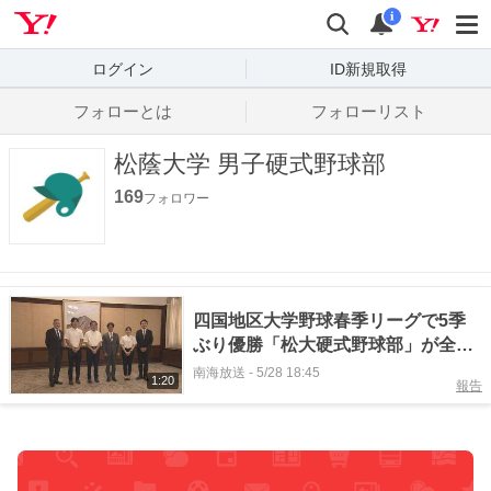
Yahoo! JAPAN
検索
通知数
i
ログイン
ID新規取得
フォローとは
フォローリスト
松蔭大学 男子硬式野球部
169
フォロワー
四国地区大学野球春季リーグで5季
ぶり優勝「松大硬式野球部」が全国
大会出場へ
南海放送
-
5/28 18:45
1:20
報告