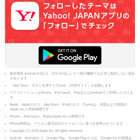
動作環境 Android 9.0以上、iOS 16.0以上 ※一部の機種では正常に動作しない場合
があります
「App Store」ボタンを押すとiTunes （外部サイト）が起動します
アプリケーションはiPhone、iPod touch、iPadまたはAndroidでご利用いただけま
す
Apple、Appleのロゴ、App Store、iPodのロゴ、iTunesは、米国および他国の
Apple Inc.の登録商標です
iPhone、iPod touch、iPadはApple Inc.の商標です
iPhone商標は、アイホン株式会社のライセンスに基づき使用されています
Copyright (C)
2026
Apple Inc. All rights reserved.
Android、Androidロゴ、Google Play、Google Playロゴは、Google Inc.の商標ま