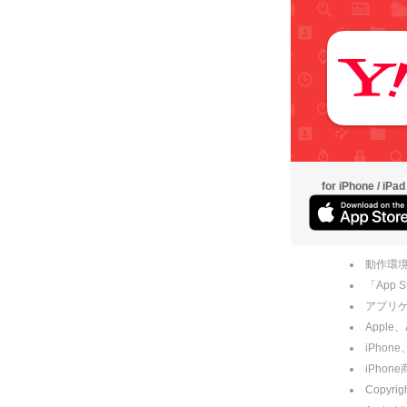
for iPhone / iPad
動作環境
「App
アプリケー
Apple
iPhone
iPho
Copyrig