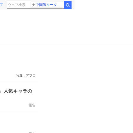
プ
中国製ルーター20機種
検索
写真：アフロ
ズ」人気キャラの
報告