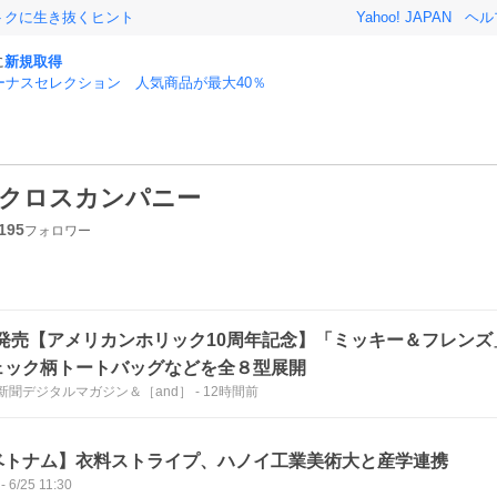
おトクに生き抜くヒント
Yahoo! JAPAN
ヘル
に
新規取得
ーナスセレクション 人気商品が最大40％
クロスカンパニー
195
フォロワー
/7発売【アメリカンホリック10周年記念】「ミッキー＆フレン
ェック柄トートバッグなどを全８型展開
新聞デジタルマガジン＆［and］
-
12時間前
ベトナム】衣料ストライプ、ハノイ工業美術大と産学連携
-
6/25 11:30