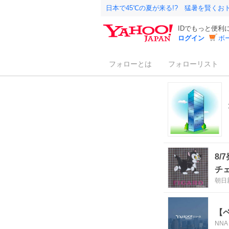
日本で45℃の夏が来る!? 猛暑を賢く
IDでもっと便利
ログイン
ボ
フォローとは
フォローリスト
8
チ
朝日
【
NNA