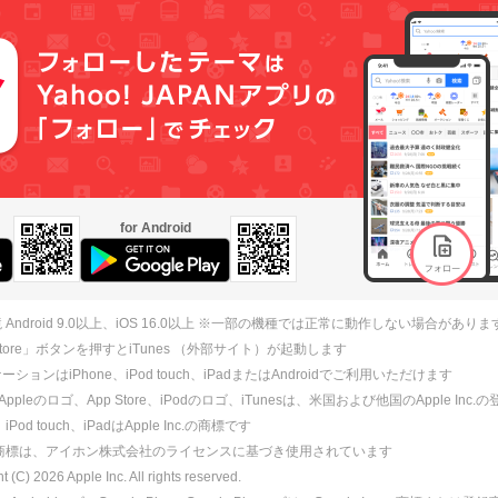
for Android
 Android 9.0以上、iOS 16.0以上 ※一部の機種では正常に動作しない場合がありま
 Store」ボタンを押すとiTunes （外部サイト）が起動します
ションはiPhone、iPod touch、iPadまたはAndroidでご利用いただけます
、Appleのロゴ、App Store、iPodのロゴ、iTunesは、米国および他国のApple Inc
、iPod touch、iPadはApple Inc.の商標です
ne商標は、アイホン株式会社のライセンスに基づき使用されています
ht (C)
2026
Apple Inc. All rights reserved.