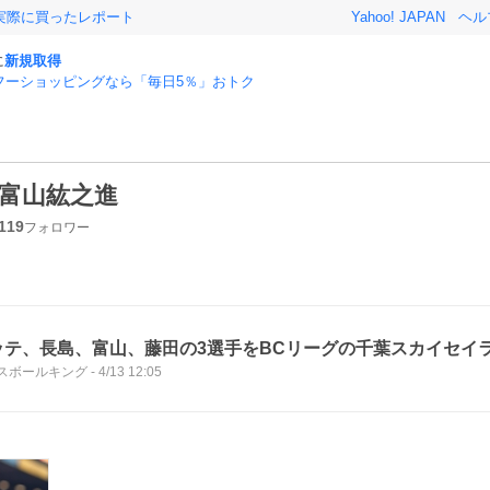
実際に買ったレポート
Yahoo! JAPAN
ヘル
に
新規取得
フーショッピングなら「毎日5％」おトク
富山紘之進
119
フォロワー
ッテ、長島、富山、藤田の3選手をBCリーグの千葉スカイセイ
スボールキング
-
4/13 12:05