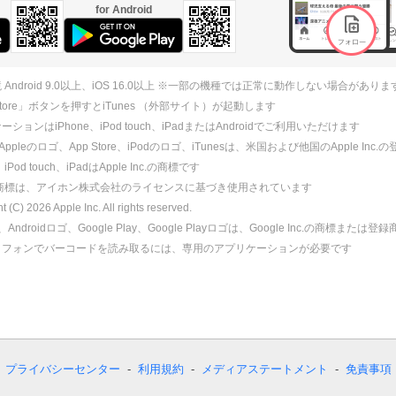
for Android
 Android 9.0以上、iOS 16.0以上 ※一部の機種では正常に動作しない場合がありま
 Store」ボタンを押すとiTunes （外部サイト）が起動します
ションはiPhone、iPod touch、iPadまたはAndroidでご利用いただけます
、Appleのロゴ、App Store、iPodのロゴ、iTunesは、米国および他国のApple Inc
、iPod touch、iPadはApple Inc.の商標です
ne商標は、アイホン株式会社のライセンスに基づき使用されています
ht (C)
2026
Apple Inc. All rights reserved.
id、Androidロゴ、Google Play、Google Playロゴは、Google Inc.の商標または
トフォンでバーコードを読み取るには、専用のアプリケーションが必要です
プライバシーセンター
利用規約
メディアステートメント
免責事項