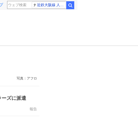
プ
近鉄大阪線 人身事故
検索
写真：アフロ
ラーズに派遣
報告