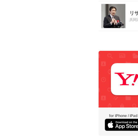
リ
共同
for iPhone / iPad