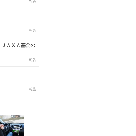
報告
報告
、ＪＡＸＡ基金の
報告
報告