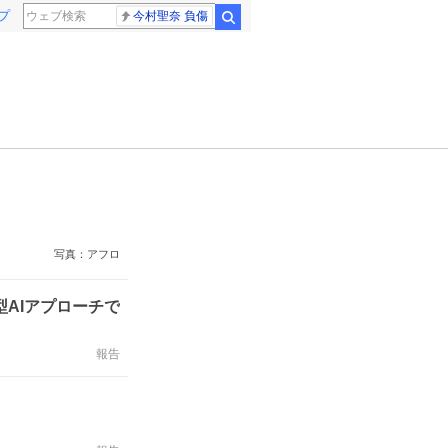
プ
今村聖奈 負傷
検索
写真：アフロ
AIアプローチで
報告