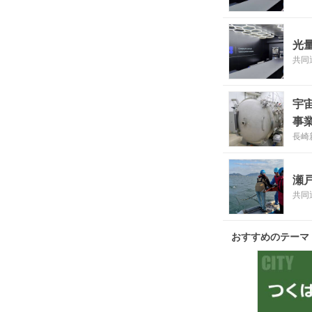
光
共同
宇
事
長崎
瀬
共同
おすすめのテーマ