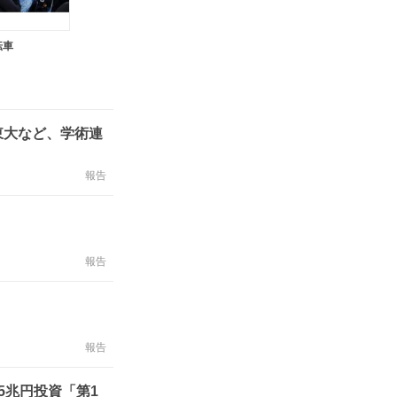
転車
東大など、学術連
報告
報告
報告
5兆円投資「第1