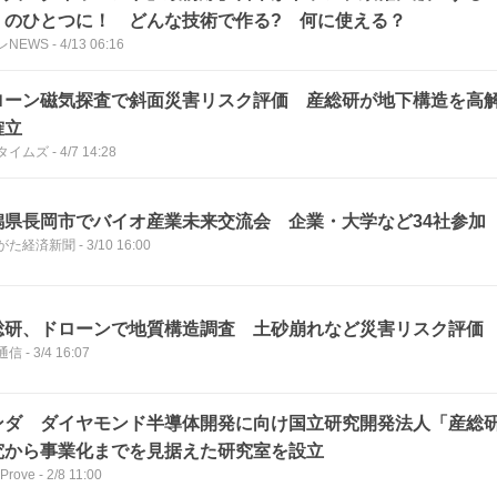
」のひとつに！ どんな技術で作る? 何に使える？
レNEWS
-
4/13 06:16
ローン磁気探査で斜面災害リスク評価 産総研が地下構造を高
確立
タイムズ
-
4/7 14:28
潟県長岡市でバイオ産業未来交流会 企業・大学など34社参加
がた経済新聞
-
3/10 16:00
総研、ドローンで地質構造調査 土砂崩れなど災害リスク評価
通信
-
3/4 16:07
ンダ ダイヤモンド半導体開発に向け国立研究開発法人「産総
究から事業化までを見据えた研究室を設立
 Prove
-
2/8 11:00