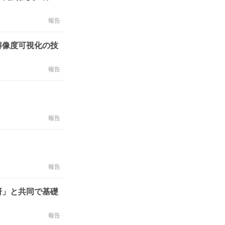
報告
解像度可視化の技
報告
報告
報告
研」と共同で基礎
報告