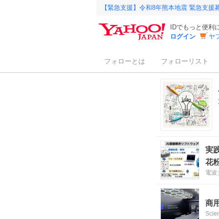
【緊急支援】令和8年熊本地震 緊急支援
IDでもっと便利
ログイン
ヤ
フォローとは
フォローリスト
実
花
電波
商
Scie