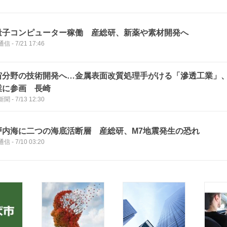
量子コンピューター稼働 産総研、新薬や素材開発へ
通信
-
7/21 17:46
宙分野の技術開発へ…金属表面改質処理手がける「滲透工業」
業に参画 長崎
新聞
-
7/13 12:30
戸内海に二つの海底活断層 産総研、M7地震発生の恐れ
通信
-
7/10 03:20