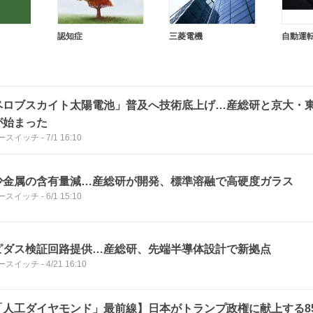
認知症
三菱電機
自動運
ペロブスカイト太陽電池」普及へ技術底上げ…産総研と京大・
が始まった
ースイッチ
-
7/1 16:10
少金属の含有量減…産総研が開発、標準溶融で高硬度ガラス
ースイッチ
-
6/1 15:10
ピダス検証回路提供…産総研、先端半導体設計で新拠点
ースイッチ
-
4/21 16:10
「人工ダイヤモンド」最前線】日本がトランプ政権に献上する8