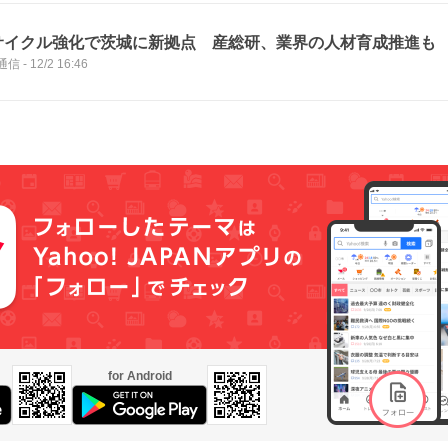
サイクル強化で茨城に新拠点 産総研、業界の人材育成推進も
通信
-
12/2 16:46
for Android