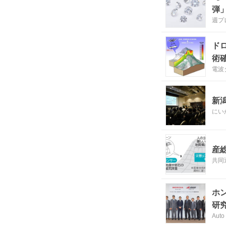
弾
週プ
ド
術
電波
新
にい
産
共同
ホ
研
Auto