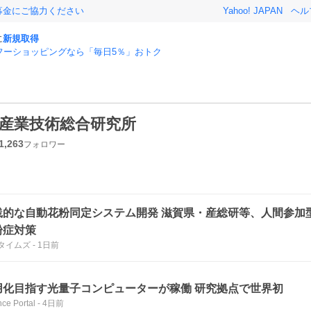
募金にご協力ください
Yahoo! JAPAN
ヘル
に
新規取得
フーショッピングなら「毎日5％」おトク
産業技術総合研究所
1,263
フォロワー
践的な自動花粉同定システム開発 滋賀県・産総研等、人間参加型
粉症対策
タイムズ
-
1日前
用化目指す光量子コンピューターが稼働 研究拠点で世界初
nce Portal
-
4日前