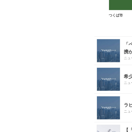
つくば市
「
携
ニュ
希
ニュ
ラ
ニュ
【