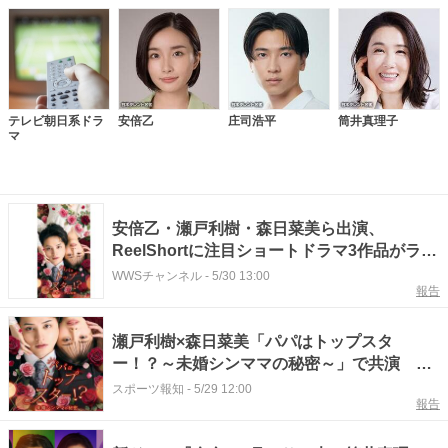
テレビ朝日系ドラ
安倍乙
庄司浩平
筒井真理子
マ
安倍乙・瀬戸利樹・森日菜美ら出演、
ReelShortに注目ショートドラマ3作品がライ
ンアップ追加
WWSチャンネル
-
5/30 13:00
報告
瀬戸利樹×森日菜美「パパはトップスタ
ー！？～未婚シンママの秘密～」で共演 縦
型ショートドラマで配信
スポーツ報知
-
5/29 12:00
報告