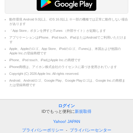
動作環境 Android 9.0以上、iOS 16.0以上 ※一部の機種では正常に動作しない場合
があります
「App Store」ボタンを押すとiTunes （外部サイト）が起動します
アプリケーションはiPhone、iPod touch、iPadまたはAndroidでご利用いただけま
す
Apple、Appleのロゴ、App Store、iPodのロゴ、iTunesは、米国および他国の
Apple Inc.の登録商標です
iPhone、iPod touch、iPadはApple Inc.の商標です
iPhone商標は、アイホン株式会社のライセンスに基づき使用されています
Copyright (C)
2026
Apple Inc. All rights reserved.
Android、Androidロゴ、Google Play、Google Playロゴは、Google Inc.の商標ま
たは登録商標です
ログイン
IDでもっと便利に
新規取得
Yahoo! JAPAN
プライバシーポリシー
プライバシーセンター