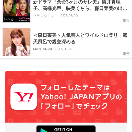
新ドラマ『余命3ヶ月のサレ夫』筒井真理
子、高橋光臣、映美くらら、森日菜美の出演
決定！
クランクイン！
-
3/26 06:30
報告
＜森日菜美＞人気芸人とワイルド山登り 露
天風呂で親交深める
MANTANWEB
-
1/9 15:46
報告