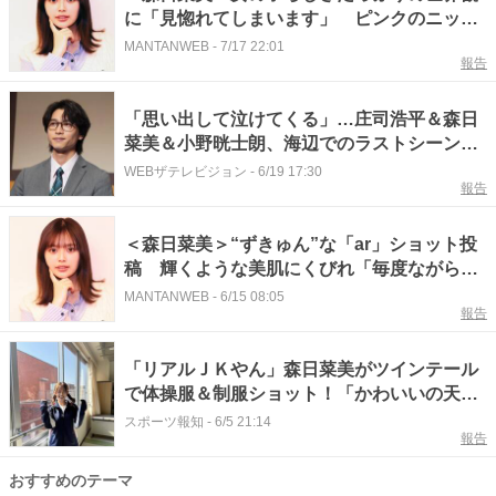
に「見惚れてしまいます」 ピンクのニット
ショーツ姿でおへそ見せも
MANTANWEB
-
7/17 22:01
報告
「思い出して泣けてくる」…庄司浩平＆森日
菜美＆小野晄士朗、海辺でのラストシーンの
オフショを公開＜余命3ヶ月のサレ夫＞
WEBザテレビジョン
-
6/19 17:30
報告
＜森日菜美＞“ずきゅん”な「ar」ショット投
稿 輝くような美肌にくびれ「毎度ながら可
愛い」「スタイル良すぎ」の声
MANTANWEB
-
6/15 08:05
報告
「リアルＪＫやん」森日菜美がツインテール
で体操服＆制服ショット！「かわいいの天
才」「仕事めっちゃ頑張れそう」
スポーツ報知
-
6/5 21:14
報告
おすすめのテーマ