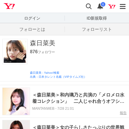
Yahoo! JAPAN
検索
通知数
i
ログイン
ID新規取得
フォローとは
フォローリスト
森日菜美
876
フォロワー
森日菜美
-
Yahoo!検索
出典：日本タレント名鑑（VIPタイムズ社）
＜森日菜美＞和内璃乃と共演の「メロメロ水
着コレクション」 二人じゃれ合うオフショ
ット公開「めちゃくちゃ可愛い」の声
MANTANWEB
-
7/28 21:01
報告
＜森日菜美＞女の子らしさたっぷりの世界観