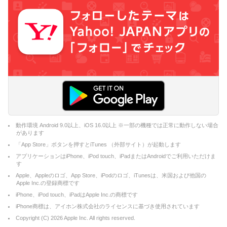
動作環境 Android 9.0以上、iOS 16.0以上 ※一部の機種では正常に動作しない場合
があります
「App Store」ボタンを押すとiTunes （外部サイト）が起動します
アプリケーションはiPhone、iPod touch、iPadまたはAndroidでご利用いただけま
す
Apple、Appleのロゴ、App Store、iPodのロゴ、iTunesは、米国および他国の
Apple Inc.の登録商標です
iPhone、iPod touch、iPadはApple Inc.の商標です
iPhone商標は、アイホン株式会社のライセンスに基づき使用されています
Copyright (C)
2026
Apple Inc. All rights reserved.