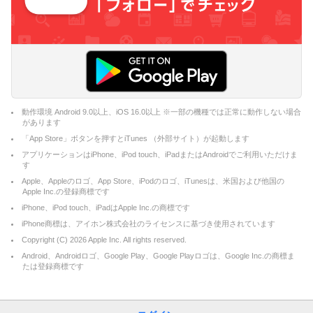
動作環境 Android 9.0以上、iOS 16.0以上 ※一部の機種では正常に動作しない場合
があります
「App Store」ボタンを押すとiTunes （外部サイト）が起動します
アプリケーションはiPhone、iPod touch、iPadまたはAndroidでご利用いただけま
す
Apple、Appleのロゴ、App Store、iPodのロゴ、iTunesは、米国および他国の
Apple Inc.の登録商標です
iPhone、iPod touch、iPadはApple Inc.の商標です
iPhone商標は、アイホン株式会社のライセンスに基づき使用されています
Copyright (C)
2026
Apple Inc. All rights reserved.
Android、Androidロゴ、Google Play、Google Playロゴは、Google Inc.の商標ま
たは登録商標です