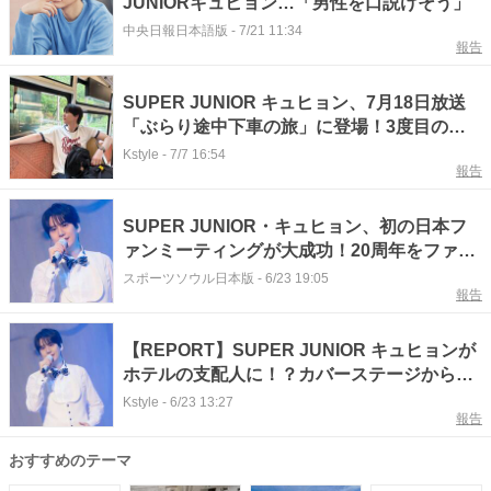
JUNIORキュヒョン…「男性を口説けそう」
中央日報日本語版
-
7/21 11:34
報告
SUPER JUNIOR キュヒョン、7月18日放送
「ぶらり途中下車の旅」に登場！3度目の出
演に期待
Kstyle
-
7/7 16:54
報告
SUPER JUNIOR・キュヒョン、初の日本フ
ァンミーティングが大成功！20周年をファン
と祝った特別な一日
スポーツソウル日本版
-
6/23 19:05
報告
【REPORT】SUPER JUNIOR キュヒョンが
ホテルの支配人に！？カバーステージからキ
ュートなダンスまで…日本ファンをおもてな
Kstyle
-
6/23 13:27
報告
し
おすすめのテーマ