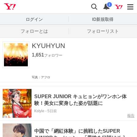
Yahoo! JAPAN
検索
通知数
i
ログイン
ID新規取得
フォローとは
フォローリスト
KYUHYUN
1,651
フォロワー
写真：アフロ
SUPER JUNIOR キュヒョンがワンホン体
験！美女に変身した姿が話題に
Kstyle
-
5日前
報告
中国で「網紅体験」に挑戦したSUPER