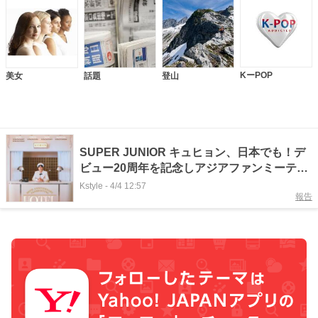
KーPOP
美女
話題
登山
SUPER JUNIOR キュヒョン、日本でも！デ
ビュー20周年を記念しアジアファンミーティ
ングツアー開催
Kstyle
-
4/4 12:57
報告